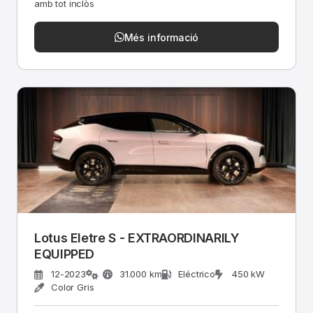
amb tot inclòs
Més informació
Lotus Eletre S - EXTRAORDINARILY
EQUIPPED
12-2023
31.000 km
Eléctrico
450 kW
Color Gris