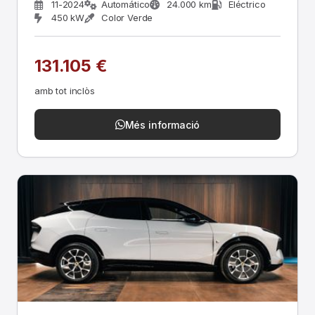
11-2024
Automático
24.000 km
Eléctrico
450 kW
Color Verde
131.105 €
amb tot inclòs
Més informació