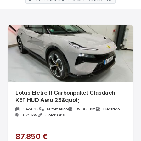
Lotus Eletre R Carbonpaket Glasdach
KEF HUD Aero 23&quot;
10-2023
Automático
39.000 km
Eléctrico
675 kW
Color Gris
87.850 €