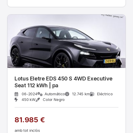
Lotus Eletre EDS 450 S 4WD Executive
Seat 112 kWh | pa
06-2024
Automático
12.745 km
Eléctrico
450 kW
Color Negro
81.985 €
amb tot inclòs