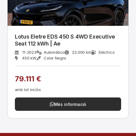
Lotus Eletre EDS 450 S 4WD Executive
Seat 112 kWh | Ae
11-2023
Automático
22.000 km
Eléctrico
450 kW
Color Negro
79.111 €
amb tot inclòs
Més informació