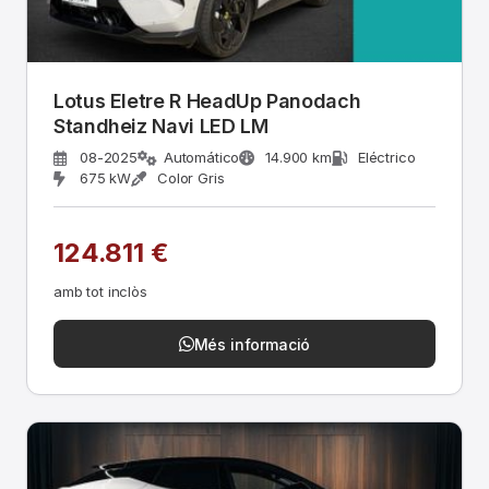
Lotus Eletre R HeadUp Panodach
Standheiz Navi LED LM
08-2025
Automático
14.900 km
Eléctrico
675 kW
Color Gris
124.811 €
amb tot inclòs
Més informació