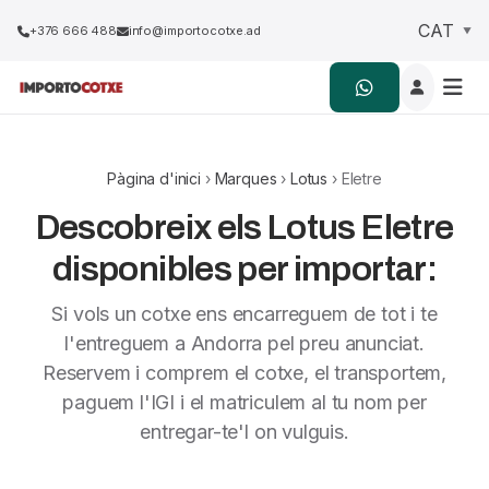
+376 666 488
info@importocotxe.ad
Pàgina d'inici
›
Marques
›
Lotus
› Eletre
Descobreix els Lotus Eletre
disponibles per importar:
Si vols un cotxe ens encarreguem de tot i te
l'entreguem a Andorra pel preu anunciat.
Reservem i comprem el cotxe, el transportem,
paguem l'IGI i el matriculem al tu nom per
entregar-te'l on vulguis.