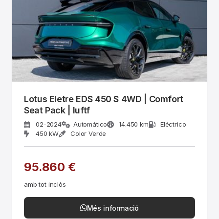
Lotus Eletre EDS 450 S 4WD | Comfort
Seat Pack | luftf
02-2024
Automático
14.450 km
Eléctrico
450 kW
Color Verde
95.860 €
amb tot inclòs
Més informació