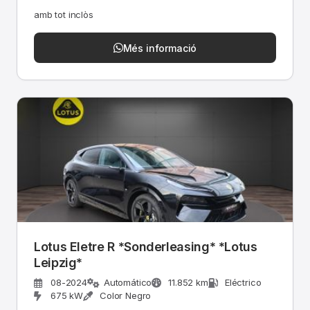
amb tot inclòs
Més informació
Lotus Eletre R *Sonderleasing* *Lotus
Leipzig*
08-2024
Automático
11.852 km
Eléctrico
675 kW
Color Negro