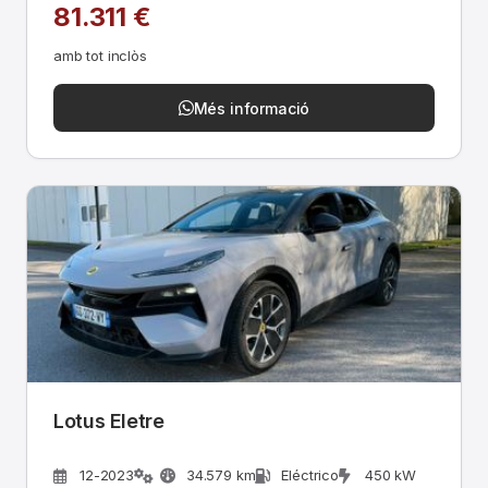
81.311 €
amb tot inclòs
Més informació
Lotus Eletre
12-2023
34.579 km
Eléctrico
450 kW