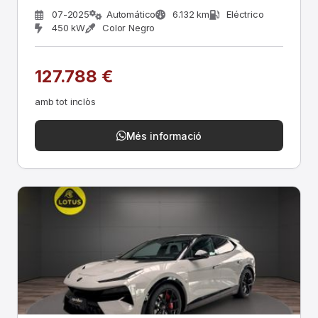
07-2025
Automático
6.132 km
Eléctrico
450 kW
Color Negro
127.788 €
amb tot inclòs
Més informació