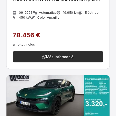
09-2023
Automático
19.950 km
Eléctrico
450 kW
Color Amarillo
78.456 €
amb tot inclòs
Més informació