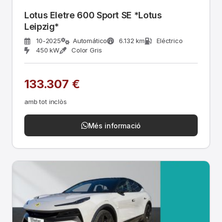
Lotus Eletre 600 Sport SE *Lotus
Leipzig*
10-2025
Automático
6.132 km
Eléctrico
450 kW
Color Gris
133.307 €
amb tot inclòs
Més informació