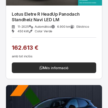
Lotus Eletre R HeadUp Panodach
Standheiz Navi LED LM
11-2025
Automático
6.900 km
Eléctrico
450 kW
Color Verde
162.613 €
amb tot inclòs
Més informació