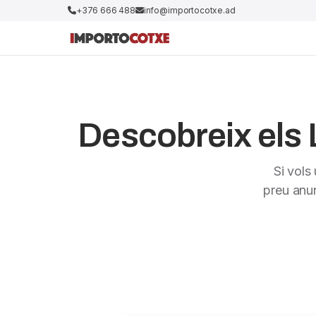
+376 666 488
info@importocotxe.ad
Descobreix els 
Si vols
preu anu