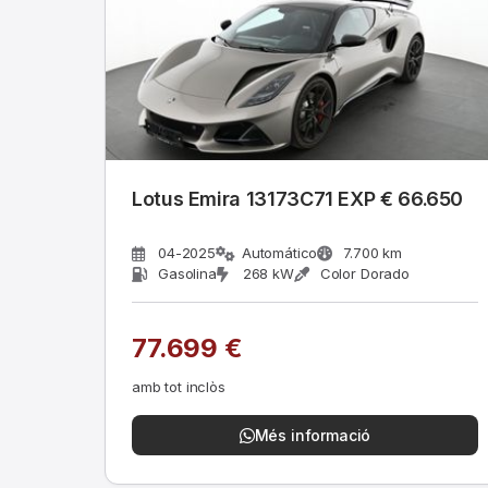
Lotus Emira 13173C71 EXP € 66.650
04-2025
Automático
7.700 km
Gasolina
268 kW
Color Dorado
77.699 €
amb tot inclòs
Més informació