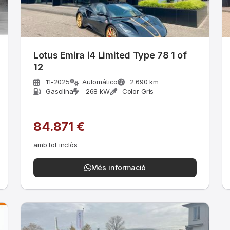
Lotus Emira i4 Limited Type 78 1 of
12
11-2025
Automático
2.690 km
Gasolina
268 kW
Color Gris
84.871 €
amb tot inclòs
Més informació