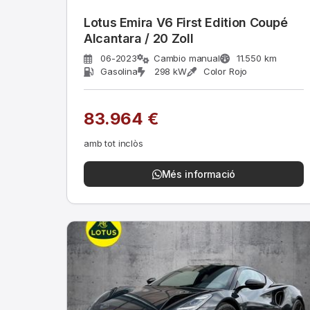
Lotus Emira V6 First Edition Coupé
Alcantara / 20 Zoll
06-2023
Cambio manual
11.550 km
Gasolina
298 kW
Color Rojo
83.964 €
amb tot inclòs
Més informació