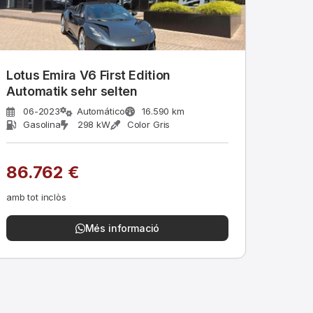
Lotus Emira V6 First Edition
Automatik sehr selten
06-2023
Automático
16.590 km
Gasolina
298 kW
Color Gris
86.762 €
amb tot inclòs
Més informació