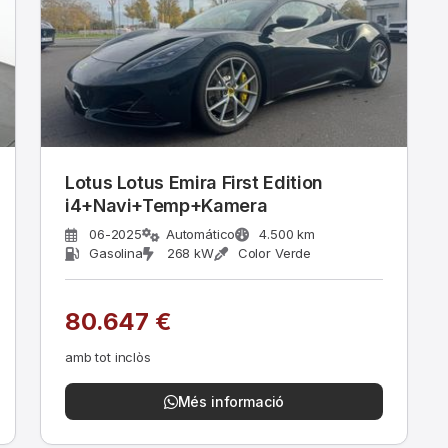
Lotus Lotus Emira First Edition
i4+Navi+Temp+Kamera
06-2025
Automático
4.500 km
Gasolina
268 kW
Color Verde
80.647 €
amb tot inclòs
Més informació