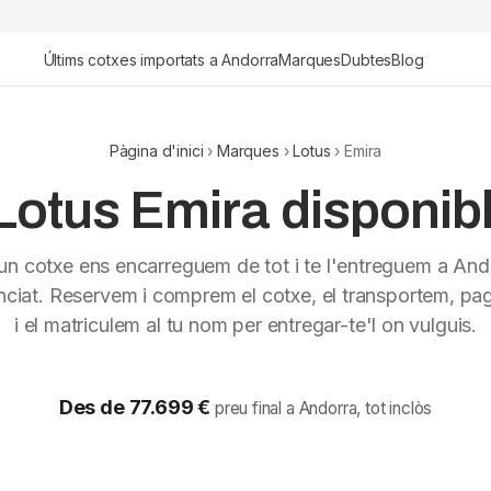
Últims cotxes importats a Andorra
Marques
Dubtes
Blog
Pàgina d'inici
›
Marques
›
Lotus
› Emira
Lotus Emira disponibl
 un cotxe ens encarreguem de tot i te l'entreguem a And
nciat. Reservem i comprem el cotxe, el transportem, pag
i el matriculem al tu nom per entregar-te'l on vulguis.
Des de 77.699 €
preu final a Andorra, tot inclòs