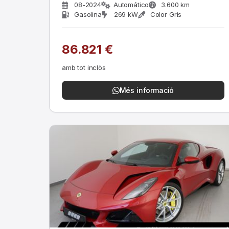
08-2024
Automático
3.600 km
Gasolina
269 kW
Color Gris
86.821 €
amb tot inclòs
Més informació