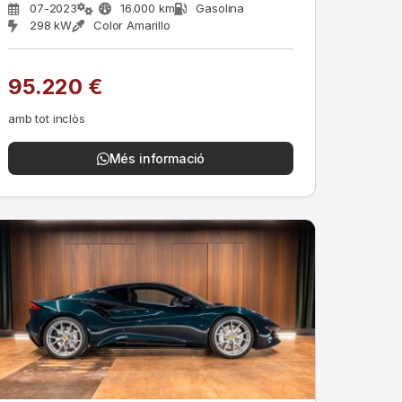
07-2023
16.000 km
Gasolina
298 kW
Color Amarillo
95.220 €
amb tot inclòs
Més informació