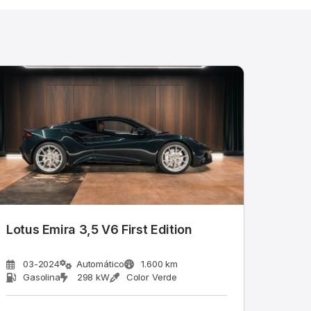
Lotus Emira 3,5 V6 First Edition
03-2024
Automático
1.600 km
Gasolina
298 kW
Color Verde