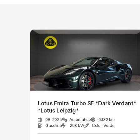
Lotus Emira Turbo SE *Dark Verdant*
*Lotus Leipzig*
08-2025
Automático
6.132 km
Gasolina
298 kW
Color Verde