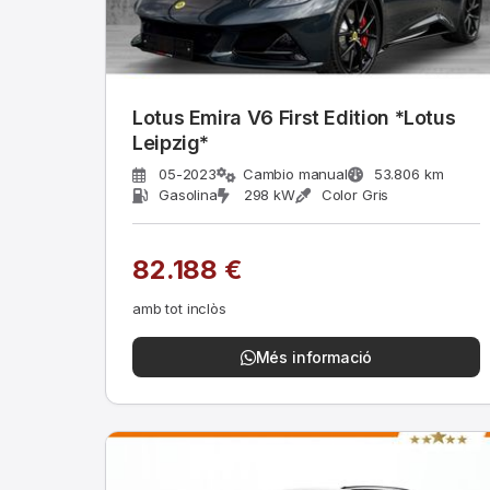
Lotus Emira V6 First Edition *Lotus
Leipzig*
05-2023
Cambio manual
53.806 km
Gasolina
298 kW
Color Gris
82.188 €
amb tot inclòs
Més informació