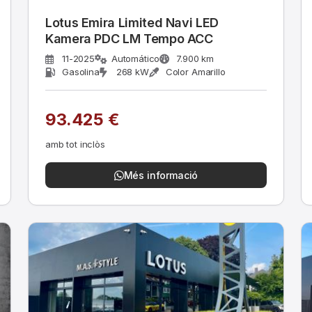
Lotus Emira Limited Navi LED
Kamera PDC LM Tempo ACC
11-2025
Automático
7.900 km
Gasolina
268 kW
Color Amarillo
93.425 €
amb tot inclòs
Més informació