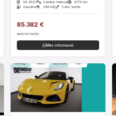
04-2023
Cambio manual
4.170 km
Gasolina
294 kW
Color Verde
85.382 €
amb tot inclòs
Més informació