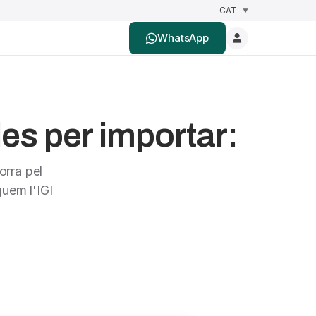
WhatsApp
es per importar:
orra pel
uem l'IGI