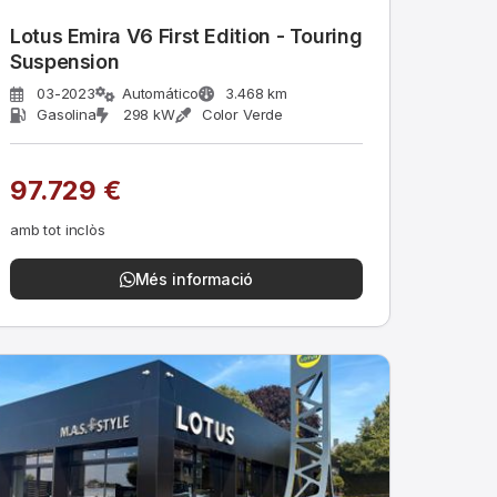
Lotus Emira V6 First Edition - Touring
Suspension
03-2023
Automático
3.468 km
Gasolina
298 kW
Color Verde
97.729 €
amb tot inclòs
Més informació