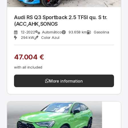
Audi RS Q3 Sportback 2.5 TFSI qu. S tr.
(ACC,AHK,SONOS
12-2022
Automático
93.658 km
Gasolina
294 kW
Color Azul
47.004 €
with all included
More information