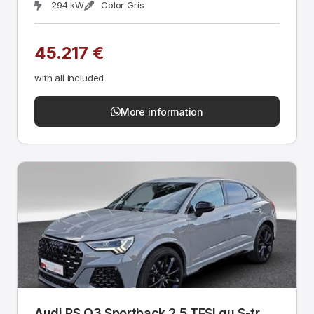
294 kW
Color Gris
45.217 €
with all included
More information
Audi RS Q3 Sportback 2.5 TFSI qu S-tr.