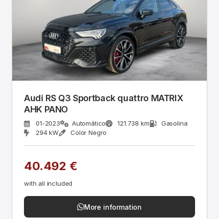
Audi RS Q3 Sportback quattro MATRIX
AHK PANO
01-2023
Automático
121.738 km
Gasolina
294 kW
Color Negro
40.492 €
with all included
More information