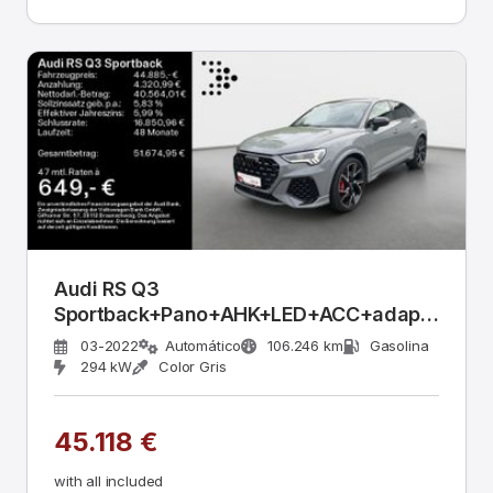
Audi RS Q3
Sportback+Pano+AHK+LED+ACC+adaptives
FW+
03-2022
Automático
106.246 km
Gasolina
294 kW
Color Gris
45.118 €
with all included