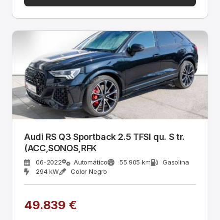
Audi RS Q3 Sportback 2.5 TFSI qu. S tr.
(ACC,SONOS,RFK
06-2022
Automático
55.905 km
Gasolina
294 kW
Color Negro
49.839 €