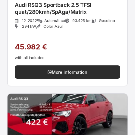
Audi RSQ3 Sportback 2.5 TFSI
quat/280kmh/SpAga/Matrix
12-2022
Automático
93.425 km
Gasolina
294 kW
Color Azul
45.982 €
with all included
More information