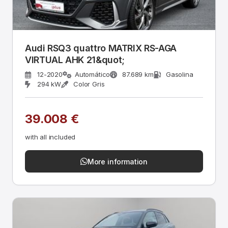
Audi RSQ3 quattro MATRIX RS-AGA
VIRTUAL AHK 21&quot;
12-2020
Automático
87.689 km
Gasolina
294 kW
Color Gris
39.008 €
with all included
More information