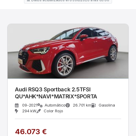
Audi RSQ3 Sportback 2.5TFSI
QU*AHK*NAVI*MATRIX*SPORTA
09-2021
Automático
26.701 km
Gasolina
294 kW
Color Rojo
46.073 €