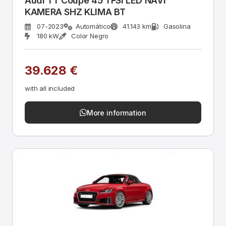
Audi TT Coupe 45 TFSI LED NAVI
KAMERA SHZ KLIMA BT
07-2023
Automático
41.143 km
Gasolina
180 kW
Color Negro
39.628 €
with all included
More information