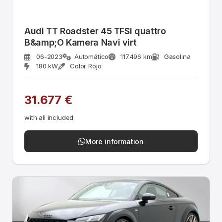
Audi TT Roadster 45 TFSI quattro
B&amp;O Kamera Navi virt
06-2023
Automático
117.496 km
Gasolina
180 kW
Color Rojo
31.677 €
with all included
More information