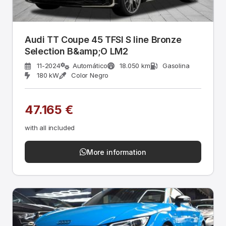
Audi TT Coupe 45 TFSI S line Bronze
Selection B&amp;O LM2
11-2024
Automático
18.050 km
Gasolina
180 kW
Color Negro
47.165 €
with all included
More information