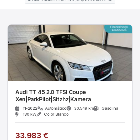
Audi TT 45 2.0 TFSI Coupe
Xen|ParkPilot|Sitzhz|Kamera
11-2022
Automático
30.549 km
Gasolina
180 kW
Color Blanco
33.983 €