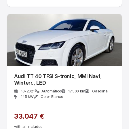
Audi TT 40 TFSI S-tronic, MMI Navi,
Winterr., LED
10-2021
Automático
17.500 km
Gasolina
145 kW
Color Blanco
33.047 €
with all included