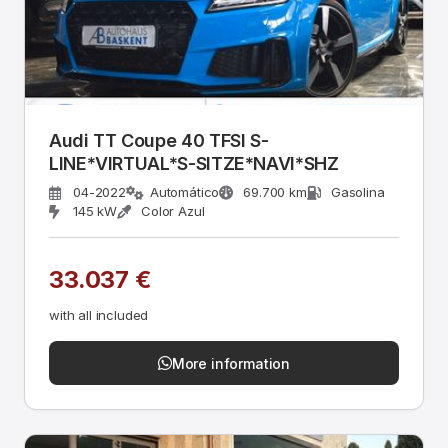
Audi TT Coupe 40 TFSI S-
LINE*VIRTUAL*S-SITZE*NAVI*SHZ
04-2022
Automático
69.700 km
Gasolina
145 kW
Color Azul
33.037 €
with all included
More information