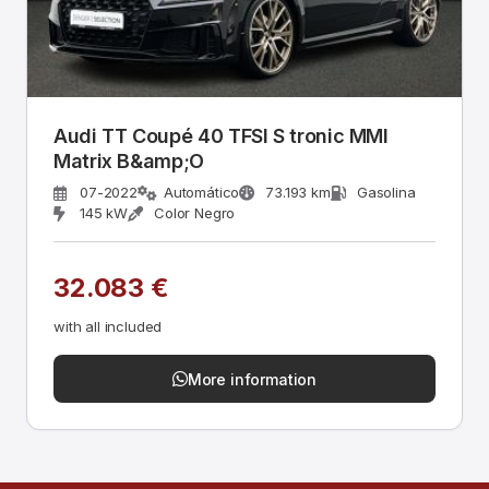
Audi TT Coupé 40 TFSI S tronic MMI
Matrix B&amp;O
07-2022
Automático
73.193 km
Gasolina
145 kW
Color Negro
32.083 €
with all included
More information