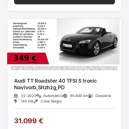
Audi TT Roadster 40 TFSI S tronic
Navivorb,Sitzhzg,PD
02-2023
Automático
90.600 km
Gasolina
145 kW
Color Negro
31.099 €