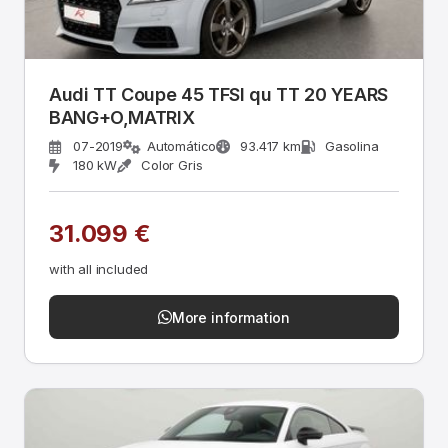
Audi TT Coupe 45 TFSI qu TT 20 YEARS
BANG+O,MATRIX
07-2019
Automático
93.417 km
Gasolina
180 kW
Color Gris
31.099 €
with all included
More information