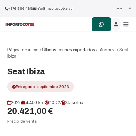
+376 666 488
info@importocotxe.ad
Página de inicio
›
Últimos coches importados a Andorra
› Seat
Ibiza
Seat Ibiza
Entregado · septiembre 2023
2022
4.400 km
110 CV
Gasolina
20.421,00 €
Precio de venta