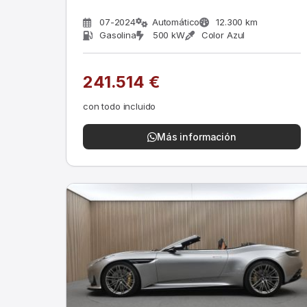
07-2024
Automático
12.300 km
Gasolina
500 kW
Color Azul
241.514 €
con todo incluido
Más información