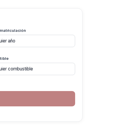
 matriculación
ible