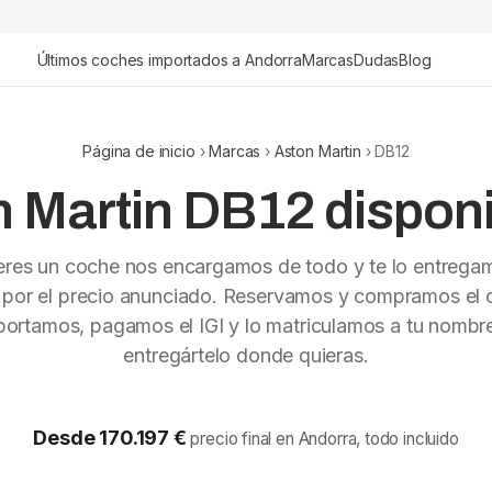
Últimos coches importados a Andorra
Marcas
Dudas
Blog
Página de inicio
›
Marcas
›
Aston Martin
› DB12
 Martin DB12 disponi
ieres un coche nos encargamos de todo y te lo entrega
 por el precio anunciado. Reservamos y compramos el c
portamos, pagamos el IGI y lo matriculamos a tu nombr
entregártelo donde quieras.
Desde 170.197 €
precio final en Andorra, todo incluido