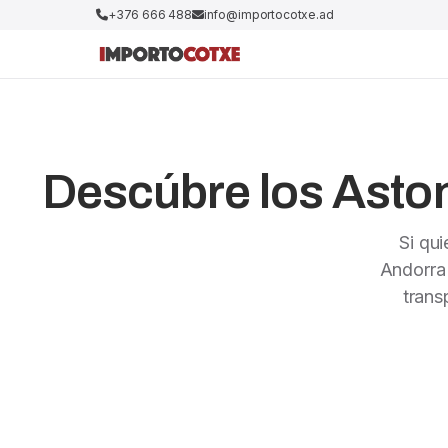
+376 666 488
info@importocotxe.ad
Descúbre los Aston
Si qu
Andorra
trans