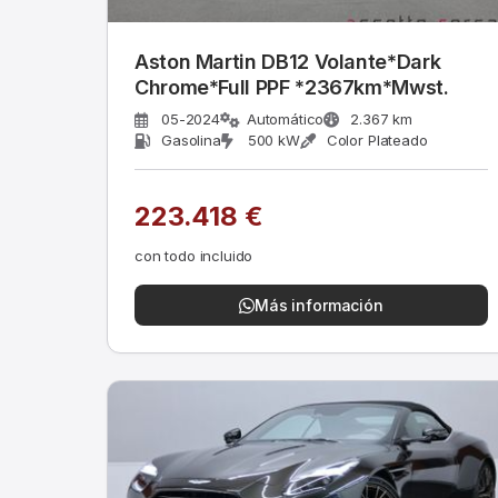
Aston Martin DB12 Volante*Dark
Chrome*Full PPF *2367km*Mwst.
05-2024
Automático
2.367 km
Gasolina
500 kW
Color Plateado
223.418 €
con todo incluido
Más información