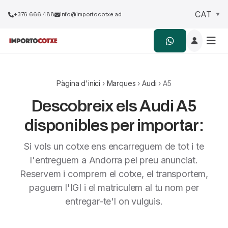
+376 666 488
info@importocotxe.ad
Pàgina d'inici
›
Marques
›
Audi
› A5
Descobreix els Audi A5
disponibles per importar:
Si vols un cotxe ens encarreguem de tot i te
l'entreguem a Andorra pel preu anunciat.
Reservem i comprem el cotxe, el transportem,
paguem l'IGI i el matriculem al tu nom per
entregar-te'l on vulguis.