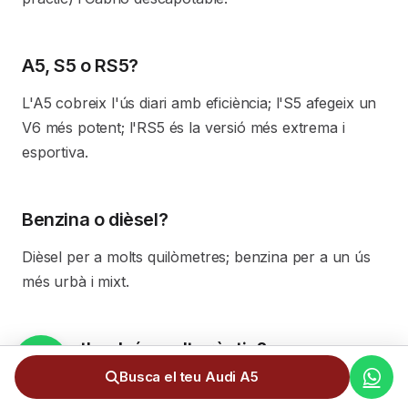
A5, S5 o RS5?
L'A5 cobreix l'ús diari amb eficiència; l'S5 afegeix un
V6 més potent; l'RS5 és la versió més extrema i
esportiva.
Benzina o dièsel?
Dièsel per a molts quilòmetres; benzina per a un ús
més urbà i mixt.
El Sportback és molt pràctic?
Busca el teu Audi A5
Sí, combina la línia elegant de l'A5 amb cinc portes i