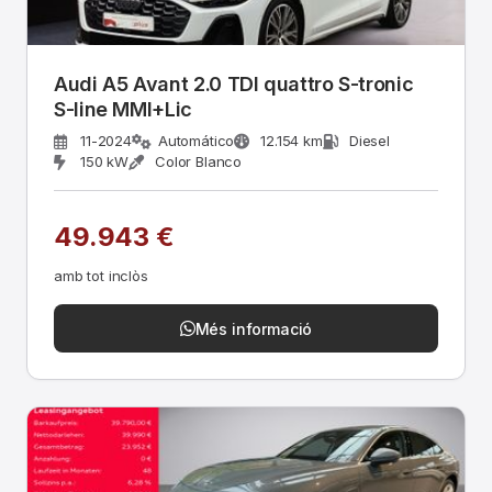
Audi A5 Avant 2.0 TDI quattro S-tronic
S-line MMI+Lic
11-2024
Automático
12.154 km
Diesel
150 kW
Color Blanco
49.943 €
amb tot inclòs
Més informació