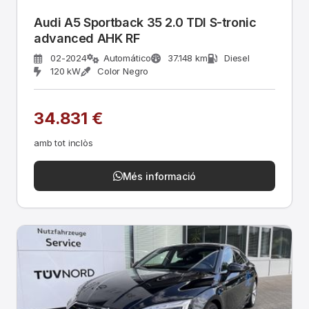
Audi A5 Sportback 35 2.0 TDI S-tronic
advanced AHK RF
02-2024
Automático
37.148 km
Diesel
120 kW
Color Negro
34.831 €
amb tot inclòs
Més informació