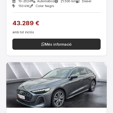
10-2024
Automático
21.500 km
Diesel
150 kW
Color Negro
43.289 €
amb tot inclòs
Més informació