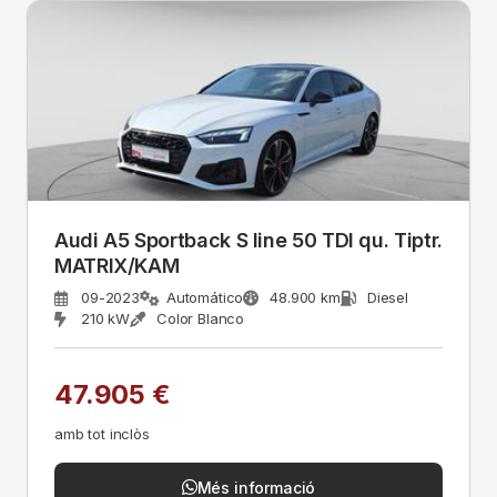
Audi A5 Sportback S line 50 TDI qu. Tiptr.
MATRIX/KAM
09-2023
Automático
48.900 km
Diesel
210 kW
Color Blanco
47.905 €
amb tot inclòs
Més informació