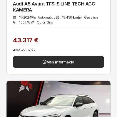
Audi A5 Avant TFSI S LINE TECH ACC
KAMERA
11-2024
Automático
15.450 km
Gasolina
150 kW
Color Gris
43.317 €
amb tot inclòs
Més informació