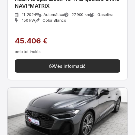
NAVI*MATRIX
11-2024
Automático
27.900 km
Gasolina
150 kW
Color Blanco
45.406 €
amb tot inclòs
Més informació