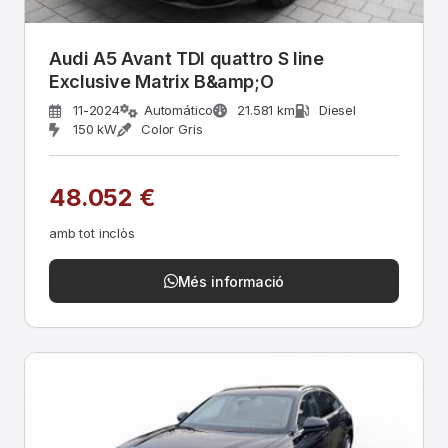
Audi A5 Avant TDI quattro S line
Exclusive Matrix B&amp;O
11-2024
Automático
21.581 km
Diesel
150 kW
Color Gris
48.052 €
amb tot inclòs
Més informació