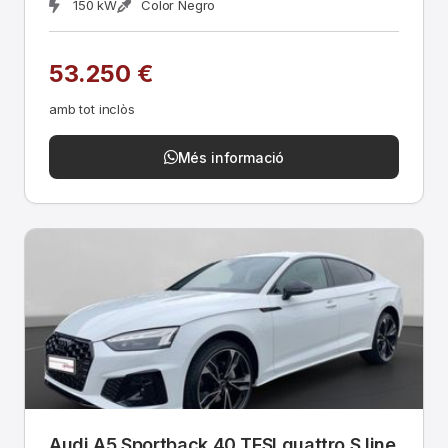
150 kW
Color Negro
53.250 €
amb tot inclòs
Més informació
Audi A5 Sportback 40 TFSI quattro S line