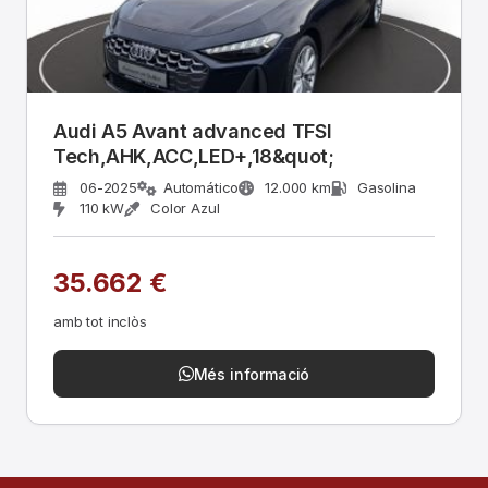
Audi A5 Avant advanced TFSI
Tech,AHK,ACC,LED+,18&quot;
06-2025
Automático
12.000 km
Gasolina
110 kW
Color Azul
35.662 €
amb tot inclòs
Més informació