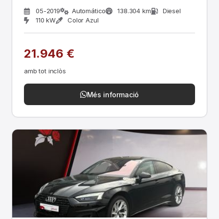
05-2019
Automático
138.304 km
Diesel
110 kW
Color Azul
21.946 €
amb tot inclòs
Més informació