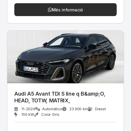
Més informació
Audi A5 Avant TDI S line q B&amp;O,
HEAD, TOTW, MATRIX,
11-2024
Automático
23.900 km
Diesel
150 kW
Color Gris