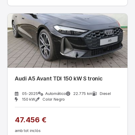
Audi A5 Avant TDI 150 kW S tronic
05-2025
Automático
22.775 km
Diesel
150 kW
Color Negro
47.456 €
amb tot inclòs