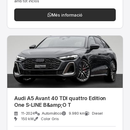
amb tot inclòs
Més informació
Audi A5 Avant 40 TDI quattro Edition
One S-LINE B&amp;O T
11-2024
Automático
9.980 km
Diesel
150 kW
Color Gris