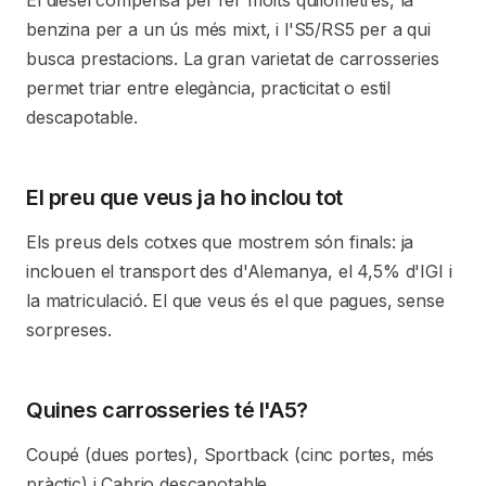
El dièsel compensa per fer molts quilòmetres, la
benzina per a un ús més mixt, i l'S5/RS5 per a qui
busca prestacions. La gran varietat de carrosseries
permet triar entre elegància, practicitat o estil
descapotable.
El preu que veus ja ho inclou tot
Els preus dels cotxes que mostrem són finals: ja
inclouen el transport des d'Alemanya, el 4,5% d'IGI i
la matriculació. El que veus és el que pagues, sense
sorpreses.
Quines carrosseries té l'A5?
Coupé (dues portes), Sportback (cinc portes, més
pràctic) i Cabrio descapotable.