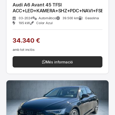
Audi A6 Avant 45 TFSI
ACC+LED+KAMERA+SHZ+PDC+NAVI+FSE
03-2024
Automático
39.500 km
Gasolina
195 kW
Color Azul
34.340 €
amb tot inclòs
Més informació