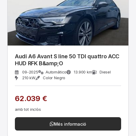
Audi A6 Avant S line 50 TDI quattro ACC
HUD RFK B&amp;O
09-2025
Automático
13.900 km
Diesel
210 kW
Color Negro
62.039 €
amb tot inclòs
Més informació