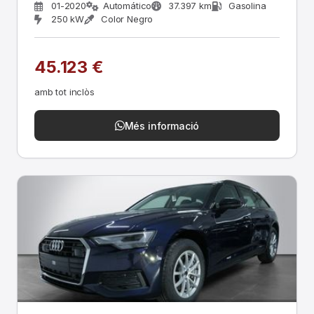
01-2020
Automático
37.397 km
Gasolina
250 kW
Color Negro
45.123 €
amb tot inclòs
Més informació