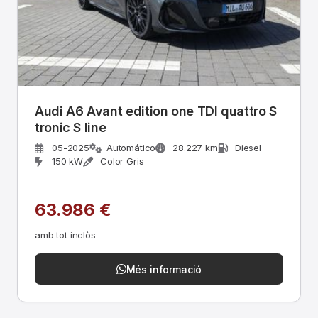
Audi A6 Avant edition one TDI quattro S
tronic S line
05-2025
Automático
28.227 km
Diesel
150 kW
Color Gris
63.986 €
amb tot inclòs
Més informació