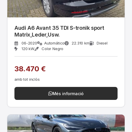
Audi A6 Avant 35 TDI S-tronik sport
Matrix,Leder,Usw.
06-2020
Automático
22.310 km
Diesel
120 kW
Color Negro
38.470 €
amb tot inclòs
Més informació