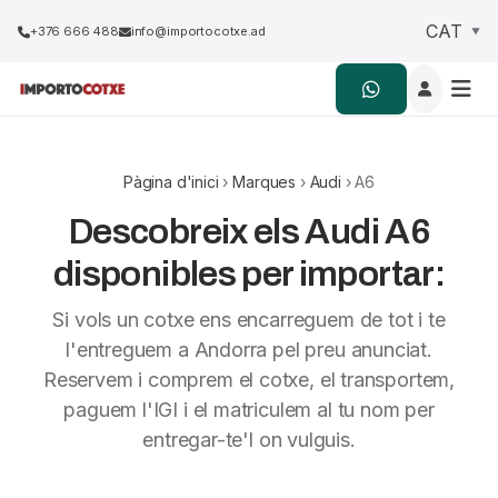
+376 666 488
info@importocotxe.ad
Pàgina d'inici
›
Marques
›
Audi
› A6
Descobreix els Audi A6
disponibles per importar:
Si vols un cotxe ens encarreguem de tot i te
l'entreguem a Andorra pel preu anunciat.
Reservem i comprem el cotxe, el transportem,
paguem l'IGI i el matriculem al tu nom per
entregar-te'l on vulguis.