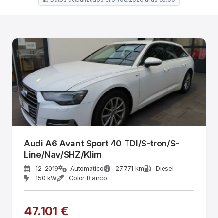
Audi A6 Avant Sport 40 TDI/S-tron/S-
Line/Nav/SHZ/Klim
12-2019
Automático
27.771 km
Diesel
150 kW
Color Blanco
47.101 €