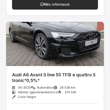
Més informació
Audi A6 Avant S line 55 TFSI e quattro S
tronic*0,5%*
06-2025
Automático
28.528 km
Híbrido (gasolina/eléctrico)
270 kW
Color Negro