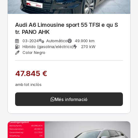
Audi A6 Limousine sport 55 TFSI e qu S
tr. PANO AHK
03-2024
Automático
49.900 km
Híbrido (gasolina/eléctrico)
270 kW
Color Negro
47.845 €
amb tot inclòs
Més informació