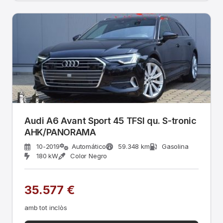
Audi A6 Avant Sport 45 TFSI qu. S-tronic
AHK/PANORAMA
10-2019
Automático
59.348 km
Gasolina
180 kW
Color Negro
35.577 €
amb tot inclòs