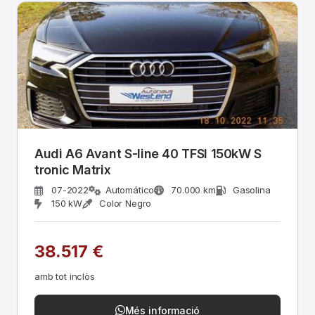
Audi A6 Avant S-line 40 TFSI 150kW S
tronic Matrix
07-2022
Automático
70.000 km
Gasolina
150 kW
Color Negro
38.517 €
amb tot inclòs
Més informació