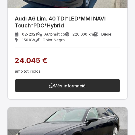
Audi A6 Lim. 40 TDI*LED*MMI NAVI
Touch*PDC*Hybrid
02-2021
Automático
220.000 km
Diesel
150 kW
Color Negro
24.045 €
amb tot inclòs
Més informació