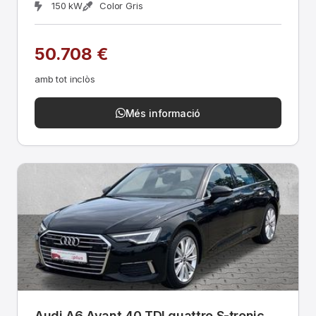
150 kW
Color Gris
50.708 €
amb tot inclòs
Més informació
Audi A6 Avant 40 TDI quattro S-tronic