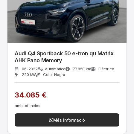
Audi Q4 Sportback 50 e-tron qu Matrix
AHK Pano Memory
06-2022
Automático
77.850 km
Eléctrico
220 kW
Color Negro
34.085 €
amb tot inclòs
Més informació