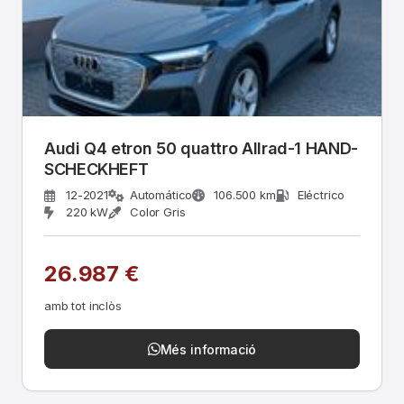
Audi Q4 etron 50 quattro Allrad-1 HAND-
SCHECKHEFT
12-2021
Automático
106.500 km
Eléctrico
220 kW
Color Gris
26.987 €
amb tot inclòs
Més informació