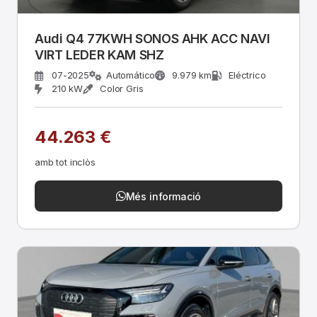
Audi Q4 77KWH SONOS AHK ACC NAVI
VIRT LEDER KAM SHZ
07-2025
Automático
9.979 km
Eléctrico
210 kW
Color Gris
44.263 €
amb tot inclòs
Més informació