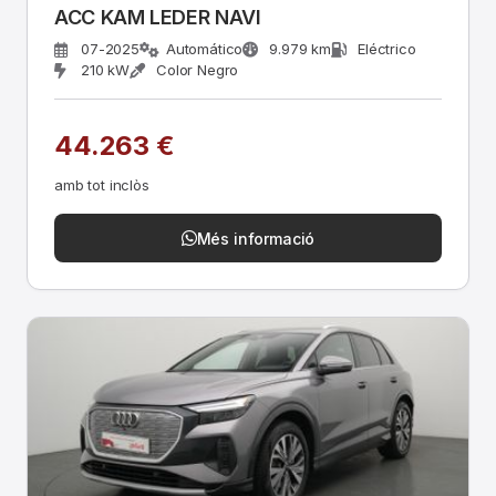
ACC KAM LEDER NAVI
07-2025
Automático
9.979 km
Eléctrico
210 kW
Color Negro
44.263 €
amb tot inclòs
Més informació