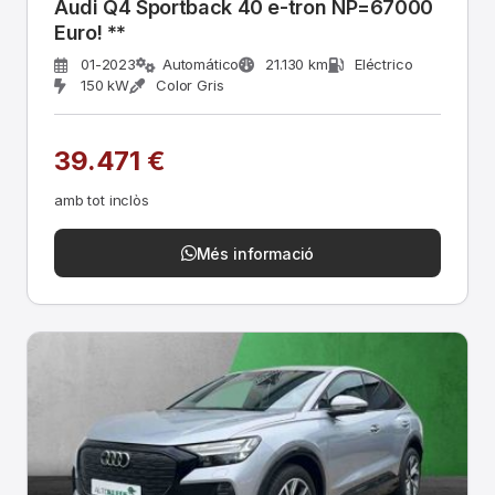
Audi Q4 Sportback 40 e-tron NP=67000
Euro! **
01-2023
Automático
21.130 km
Eléctrico
150 kW
Color Gris
39.471 €
amb tot inclòs
Més informació