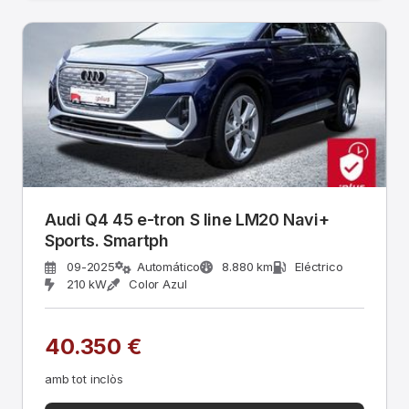
Audi Q4 45 e-tron S line LM20 Navi+
Sports. Smartph
09-2025
Automático
8.880 km
Eléctrico
210 kW
Color Azul
40.350 €
amb tot inclòs