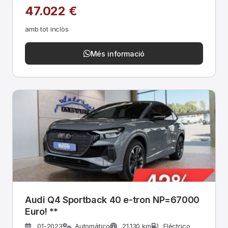
47.022 €
amb tot inclòs
Més informació
Audi Q4 Sportback 40 e-tron NP=67000
Euro! **
01-2023
Automático
21.130 km
Eléctrico