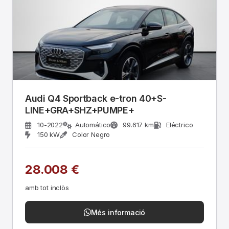
Audi Q4 Sportback e-tron 40+S-
LINE+GRA+SHZ+PUMPE+
10-2022
Automático
99.617 km
Eléctrico
150 kW
Color Negro
28.008 €
amb tot inclòs
Més informació