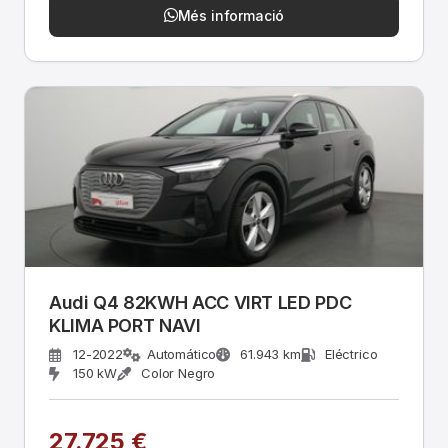
Més informació
Audi Q4 82KWH ACC VIRT LED PDC
KLIMA PORT NAVI
12-2022
Automático
61.943 km
Eléctrico
150 kW
Color Negro
27.725 €