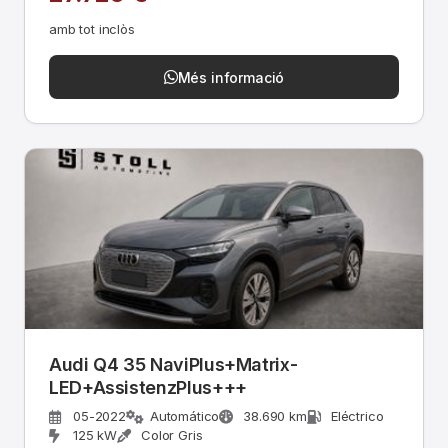
amb tot inclòs
Més informació
Audi Q4 35 NaviPlus+Matrix-
LED+AssistenzPlus+++
05-2022
Automático
38.690 km
Eléctrico
125 kW
Color Gris