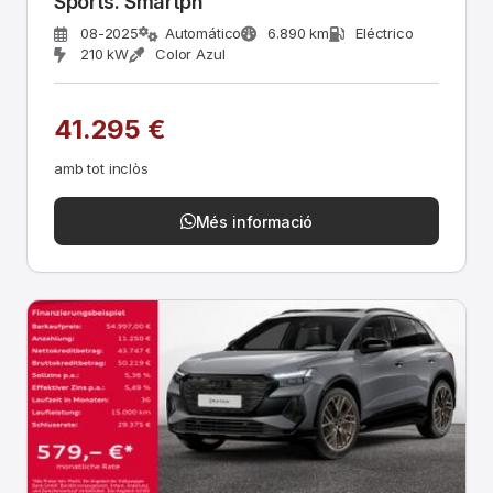
Sports. Smartph
08-2025
Automático
6.890 km
Eléctrico
210 kW
Color Azul
41.295 €
amb tot inclòs
Més informació