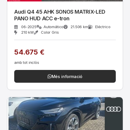
Audi Q4 45 AHK SONOS MATRIX-LED
PANO HUD ACC e-tron
06-2025
Automático
21.506 km
Eléctrico
210 kW
Color Gris
54.675 €
amb tot inclòs
Més informació