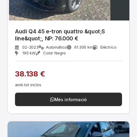
Audi Q4 45 e-tron quattro &quot;S
line&quot;, NP: 76.000 €
02-2023
Automático
61.300 km
Eléctrico
195 kW
Color Negro
38.138 €
amb tot inclòs
Més informació