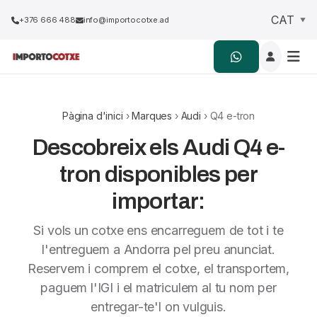
+376 666 488
info@importocotxe.ad
Pàgina d'inici
›
Marques
›
Audi
› Q4 e-tron
Descobreix els Audi Q4 e-
tron disponibles per
importar:
Si vols un cotxe ens encarreguem de tot i te
l'entreguem a Andorra pel preu anunciat.
Reservem i comprem el cotxe, el transportem,
paguem l'IGI i el matriculem al tu nom per
entregar-te'l on vulguis.