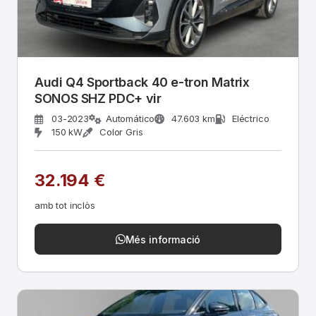
Audi Q4 Sportback 40 e-tron Matrix
SONOS SHZ PDC+ vir
03-2023
Automático
47.603 km
Eléctrico
150 kW
Color Gris
32.194 €
amb tot inclòs
Més informació