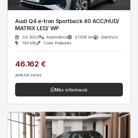
Audi Q4 e-tron Sportback 40 ACC/HUD/
MATRIX LED/ WP
03-2023
Automático
27.500 km
Eléctrico
150 kW
Color Plateado
46.162 €
amb tot inclòs
Més informació