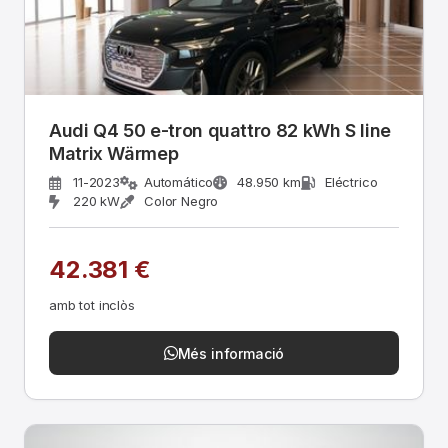
Audi Q4 50 e-tron quattro 82 kWh S line
Matrix Wärmep
11-2023
Automático
48.950 km
Eléctrico
220 kW
Color Negro
42.381 €
amb tot inclòs
Més informació