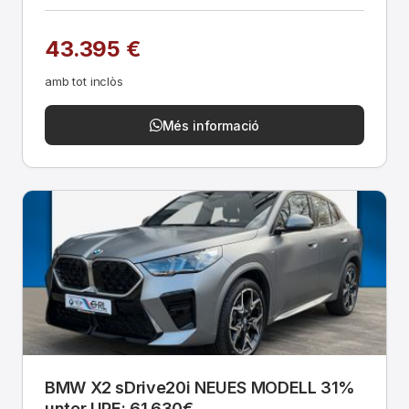
43.395 €
amb tot inclòs
Més informació
BMW X2 sDrive20i NEUES MODELL 31%
unter UPE: 61.630€