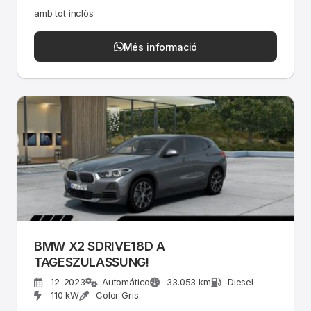
amb tot inclòs
Més informació
BMW X2 SDRIVE18D A
TAGESZULASSUNG!
12-2023
Automático
33.053 km
Diesel
110 kW
Color Gris