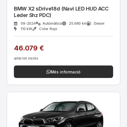
BMW X2 sDrive18d (Navi LED HUD ACC
Leder Shz PDC)
09-2024
Automático
25.660 km
Diesel
110 kW
Color Rojo
46.079 €
amb tot inclòs
Més informació