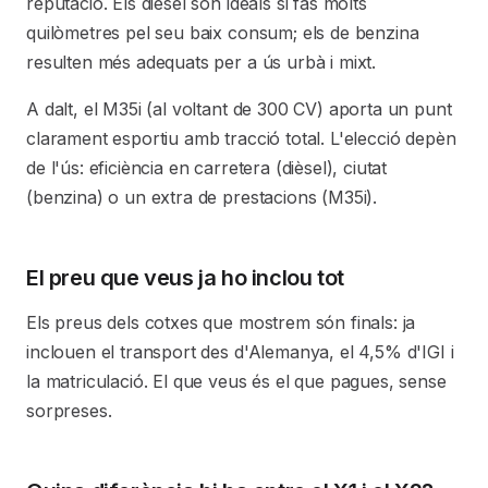
reputació. Els dièsel són ideals si fas molts
quilòmetres pel seu baix consum; els de benzina
resulten més adequats per a ús urbà i mixt.
A dalt, el M35i (al voltant de 300 CV) aporta un punt
clarament esportiu amb tracció total. L'elecció depèn
de l'ús: eficiència en carretera (dièsel), ciutat
(benzina) o un extra de prestacions (M35i).
El preu que veus ja ho inclou tot
Els preus dels cotxes que mostrem són finals: ja
inclouen el transport des d'Alemanya, el 4,5% d'IGI i
la matriculació. El que veus és el que pagues, sense
sorpreses.