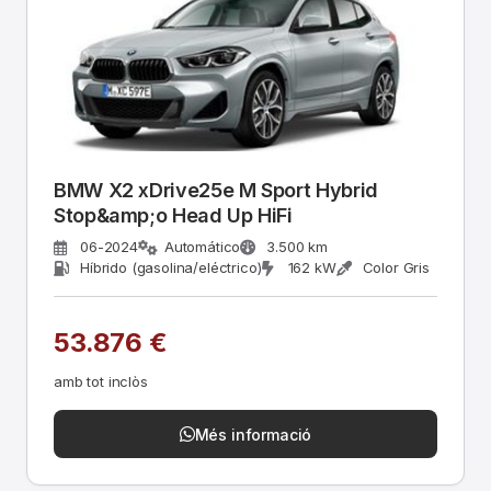
BMW X2 xDrive25e M Sport Hybrid
Stop&amp;o Head Up HiFi
06-2024
Automático
3.500 km
Híbrido (gasolina/eléctrico)
162 kW
Color Gris
53.876 €
amb tot inclòs
Més informació