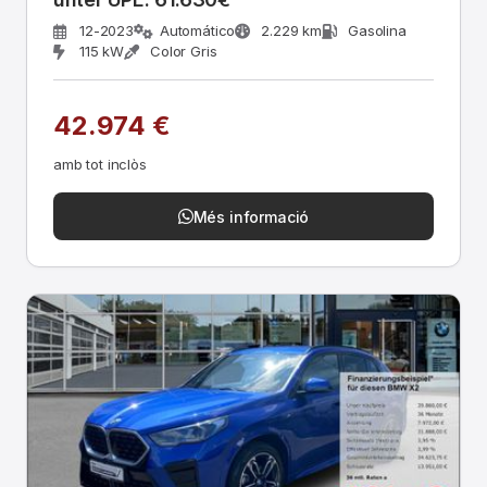
12-2023
Automático
2.229 km
Gasolina
115 kW
Color Gris
42.974 €
amb tot inclòs
Més informació