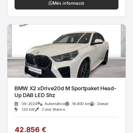
Més informació
BMW X2 xDrive20d M Sportpaket Head-
Up DAB LED Shz
09-2024
Automático
16.800 km
Diesel
120 kW
Color Blanco
42.856 €