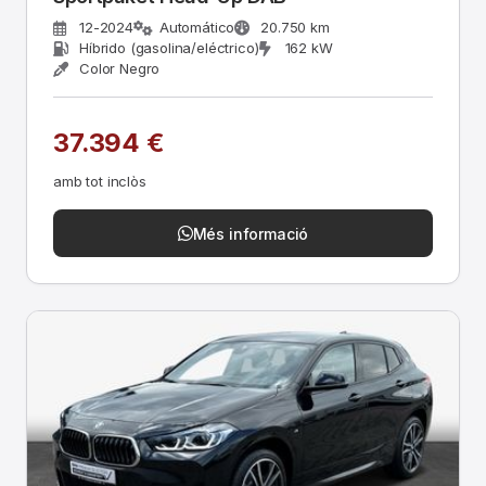
12-2024
Automático
20.750 km
Híbrido (gasolina/eléctrico)
162 kW
Color Negro
37.394 €
amb tot inclòs
Més informació