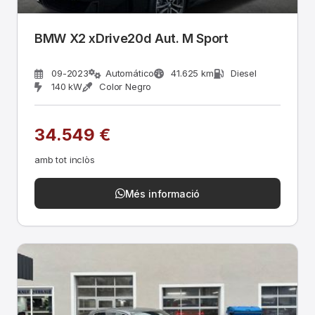
BMW X2 xDrive20d Aut. M Sport
09-2023
Automático
41.625 km
Diesel
140 kW
Color Negro
34.549 €
amb tot inclòs
Més informació