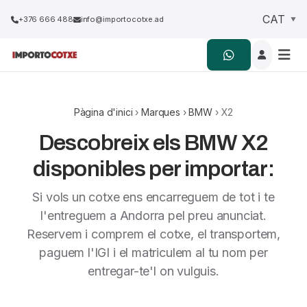
+376 666 488
info@importocotxe.ad
Pàgina d'inici
›
Marques
›
BMW
› X2
Descobreix els BMW X2
disponibles per importar:
Si vols un cotxe ens encarreguem de tot i te
l'entreguem a Andorra pel preu anunciat.
Reservem i comprem el cotxe, el transportem,
paguem l'IGI i el matriculem al tu nom per
entregar-te'l on vulguis.