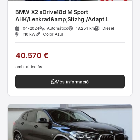
BMW X2 sDrive18d M Sport
AHK/Lenkrad&amp;Sitzhg./Adapt.L
04-2024
Automático
18.254 km
Diesel
110 kW
Color Azul
40.570 €
amb tot inclòs
Més informació