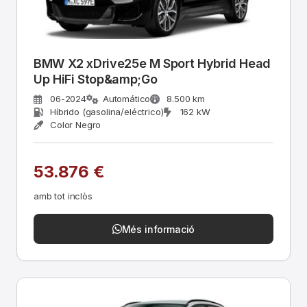
BMW X2 xDrive25e M Sport Hybrid Head
Up HiFi Stop&amp;Go
06-2024
Automático
8.500 km
Híbrido (gasolina/eléctrico)
162 kW
Color Negro
53.876 €
amb tot inclòs
Més informació