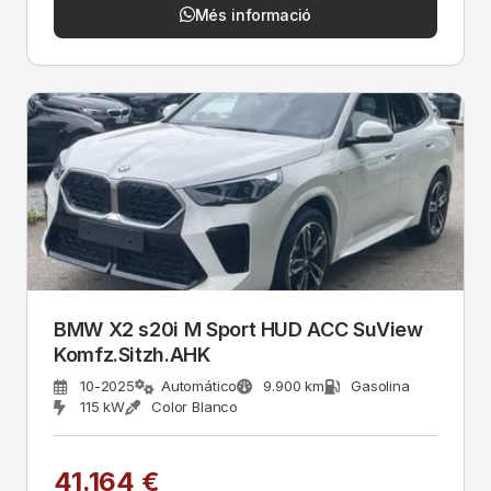
Més informació
BMW X2 s20i M Sport HUD ACC SuView
Komfz.Sitzh.AHK
10-2025
Automático
9.900 km
Gasolina
115 kW
Color Blanco
41.164 €