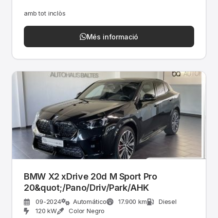
amb tot inclòs
Més informació
BMW X2 xDrive 20d M Sport Pro
20&quot;/Pano/Driv/Park/AHK
09-2024
Automático
17.900 km
Diesel
120 kW
Color Negro