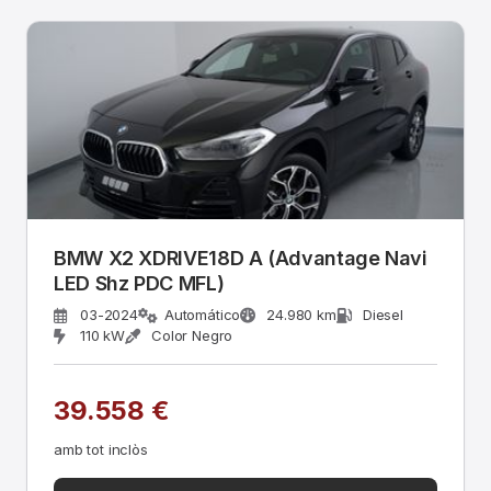
BMW X2 XDRIVE18D A (Advantage Navi
LED Shz PDC MFL)
03-2024
Automático
24.980 km
Diesel
110 kW
Color Negro
39.558 €
amb tot inclòs