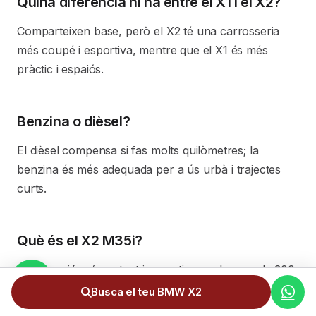
Quina diferència hi ha entre el X1 i el X2?
Comparteixen base, però el X2 té una carrosseria
més coupé i esportiva, mentre que el X1 és més
pràctic i espaiós.
Benzina o dièsel?
El dièsel compensa si fas molts quilòmetres; la
benzina és més adequada per a ús urbà i trajectes
curts.
Què és el X2 M35i?
És la versió més potent i esportiva, amb prop de 300
CV i tracció total.
Busca el teu BMW X2