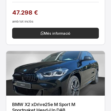
47.298 €
amb tot inclòs
Més informació
BMW X2 xDrive25e M Sport M
Sportpaket Head-Up DAB