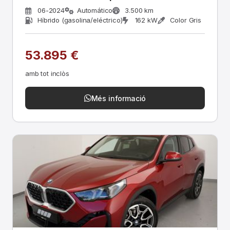
06-2024
Automático
3.500 km
Híbrido (gasolina/eléctrico)
162 kW
Color Gris
53.895 €
amb tot inclòs
Més informació