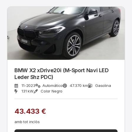
BMW X2 xDrive20i (M-Sport Navi LED
Leder Shz PDC)
11-2023
Automático
47.370 km
Gasolina
131 kW
Color Negro
43.433 €
amb tot inclòs