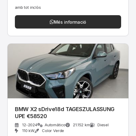
amb tot inclòs
Més informació
BMW X2 sDrive18d TAGESZULASSUNG
UPE €58520
12-2024
Automático
21.152 km
Diesel
110 kW
Color Verde