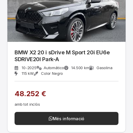
BMW X2 20 i sDrive M Sport 20i EU6e
SDRIVE20I Park-A
10-2025
Automático
14.500 km
Gasolina
115 kW
Color Negro
48.252 €
amb tot inclòs
Més informació