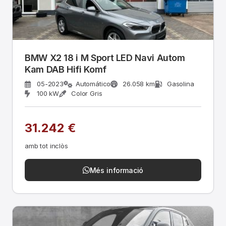
BMW X2 18 i M Sport LED Navi Autom
Kam DAB Hifi Komf
05-2023
Automático
26.058 km
Gasolina
100 kW
Color Gris
31.242 €
amb tot inclòs
Més informació