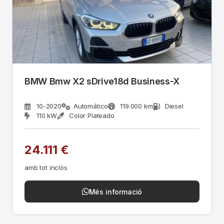
BMW Bmw X2 sDrive18d Business-X
10-2020
Automático
119.000 km
Diesel
110 kW
Color Plateado
24.111 €
amb tot inclòs
Més informació