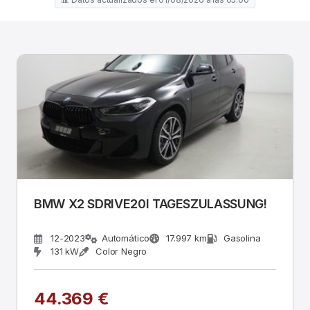
BMW X2 SDRIVE20I TAGESZULASSUNG!
12-2023
Automático
17.997 km
Gasolina
131 kW
Color Negro
44.369 €