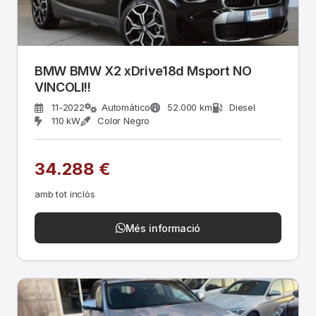
BMW BMW X2 xDrive18d Msport NO
VINCOLI!!
11-2022
Automático
52.000 km
Diesel
110 kW
Color Negro
34.288 €
amb tot inclòs
Més informació