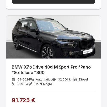
BMW X7 xDrive 40d M Sport Pro *Pano
*Softclose *360
09-2024
Automático
32.500 km
Diesel
259 kW
Color Negro
91.725 €