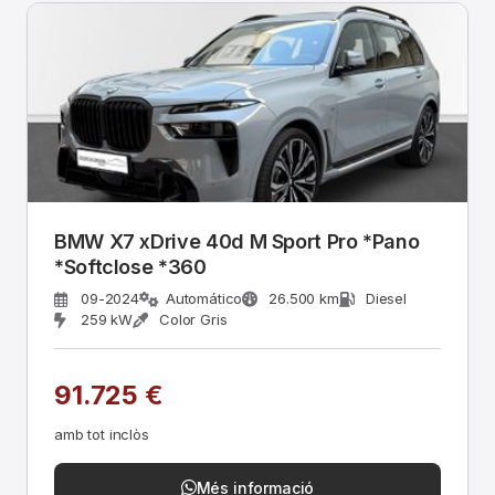
BMW X7 xDrive 40d M Sport Pro *Pano
*Softclose *360
09-2024
Automático
26.500 km
Diesel
259 kW
Color Gris
91.725 €
amb tot inclòs
Més informació