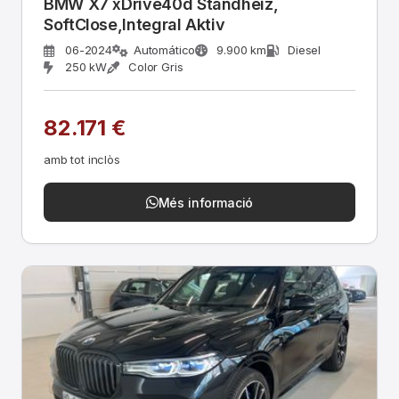
BMW X7 xDrive40d Standheiz,
SoftClose,Integral Aktiv
06-2024
Automático
9.900 km
Diesel
250 kW
Color Gris
82.171 €
amb tot inclòs
Més informació