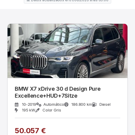
BMW X7 xDrive 30 d Design Pure
Excellence+HUD+7Sitze
10-2019
Automático
186.800 km
Diesel
195 kW
Color Gris
50.057 €