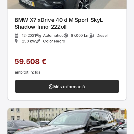
BMW X7 xDrive 40 d M Sport-SkyL-
Shadow-Inno-22Zoll
12-2021
Automático
87.000 km
Diesel
250 kW
Color Negro
59.508 €
amb tot inclòs
Més informació