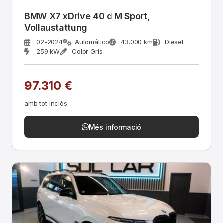
BMW X7 xDrive 40 d M Sport,
Vollaustattung
02-2024
Automático
43.000 km
Diesel
259 kW
Color Gris
97.310 €
amb tot inclòs
Més informació