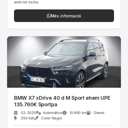
amb tot inclòs
Més informació
BMW X7 xDrive 40 d M Sport ehem UPE
135.760€ Sportpa
02-2025
Automático
10.660 km
Diesel
250 kW
Color Negro