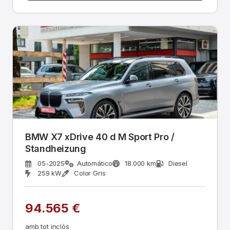
BMW X7 xDrive 40 d M Sport Pro /
Standheizung
05-2025
Automático
18.000 km
Diesel
259 kW
Color Gris
94.565 €
amb tot inclòs