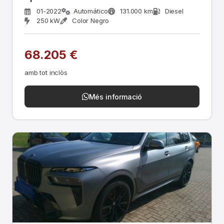
01-2022
Automático
131.000 km
Diesel
250 kW
Color Negro
68.205 €
amb tot inclòs
Més informació