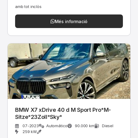
amb tot inclòs
Més informació
BMW X7 xDrive 40 d M Sport Pro*M-
Sitze*23Zoll*Sky*
07-2023
Automático
90.000 km
Diesel
259 kW