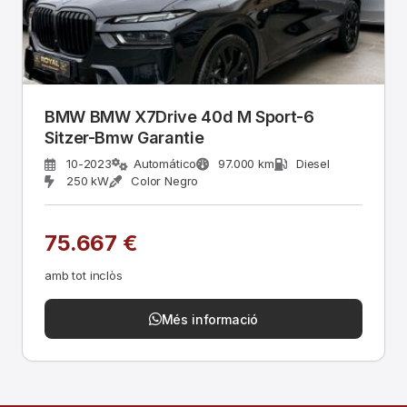
BMW BMW X7Drive 40d M Sport-6
Sitzer-Bmw Garantie
10-2023
Automático
97.000 km
Diesel
250 kW
Color Negro
75.667 €
amb tot inclòs
Més informació