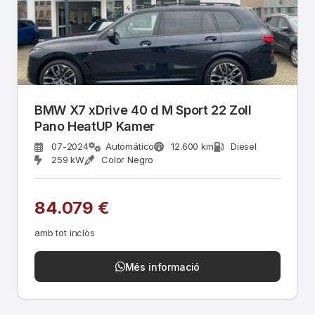
BMW X7 xDrive 40 d M Sport 22 Zoll
Pano HeatUP Kamer
07-2024
Automático
12.600 km
Diesel
259 kW
Color Negro
84.079 €
amb tot inclòs
Més informació