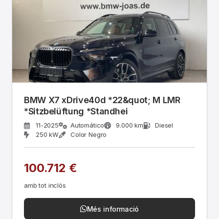
BMW X7 xDrive40d *22&quot; M LMR
*Sitzbelüftung *Standhei
11-2025
Automático
9.000 km
Diesel
250 kW
Color Negro
100.712 €
amb tot inclòs
Més informació