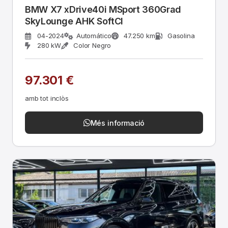
BMW X7 xDrive40i MSport 360Grad
SkyLounge AHK SoftCl
04-2024
Automático
47.250 km
Gasolina
280 kW
Color Negro
97.301 €
amb tot inclòs
Més informació