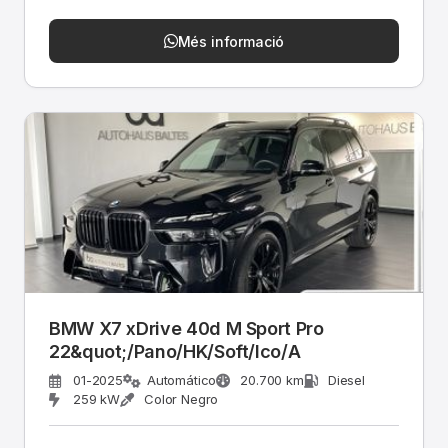
Més informació
BMW X7 xDrive 40d M Sport Pro
22&quot;/Pano/HK/Soft/Ico/A
01-2025
Automático
20.700 km
Diesel
259 kW
Color Negro