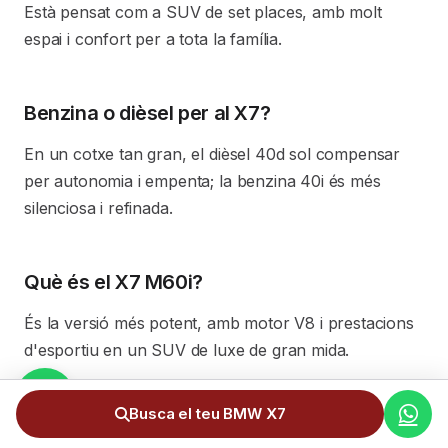
Està pensat com a SUV de set places, amb molt
espai i confort per a tota la família.
Benzina o dièsel per al X7?
En un cotxe tan gran, el dièsel 40d sol compensar
per autonomia i empenta; la benzina 40i és més
silenciosa i refinada.
Què és el X7 M60i?
És la versió més potent, amb motor V8 i prestacions
d'esportiu en un SUV de luxe de gran mida.
Busca el teu BMW X7
És massa gran per a Andorra?