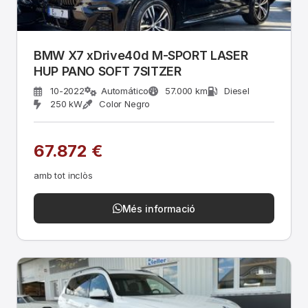
BMW X7 xDrive40d M-SPORT LASER
HUP PANO SOFT 7SITZER
10-2022
Automático
57.000 km
Diesel
250 kW
Color Negro
67.872 €
amb tot inclòs
Més informació