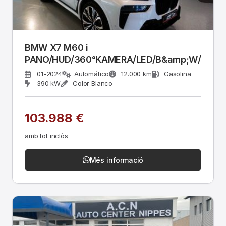
BMW X7 M60 i
PANO/HUD/360°KAMERA/LED/B&amp;W/CAR
01-2024
Automático
12.000 km
Gasolina
390 kW
Color Blanco
103.988 €
amb tot inclòs
Més informació