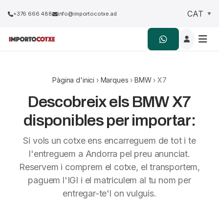
+376 666 488
info@importocotxe.ad
Pàgina d'inici
›
Marques
›
BMW
› X7
Descobreix els BMW X7
disponibles per importar:
Si vols un cotxe ens encarreguem de tot i te
l'entreguem a Andorra pel preu anunciat.
Reservem i comprem el cotxe, el transportem,
paguem l'IGI i el matriculem al tu nom per
entregar-te'l on vulguis.