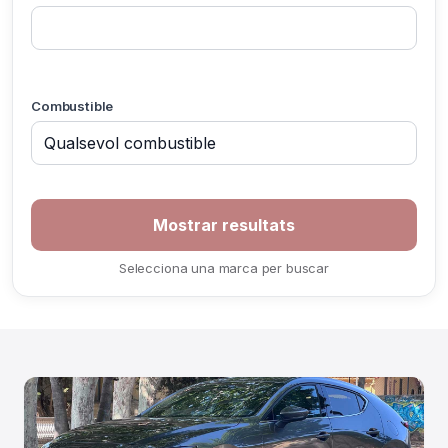
Combustible
If you
are a
human,
ignore
Selecciona una marca per buscar
this
field