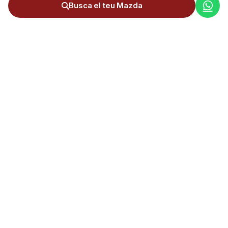
Busca el teu Mazda
Servei complet d'importació de cotxes d'Alemanya a Andorra.
+300 importacions realitzades.
NAVEGACIÓN
Últims cotxes importats a Andorra