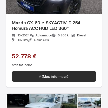
Mazda CX-60 e-SKYACTIV-D 254
Homura ACC HUD LED 360°
10-2024
Automático
5.800 km
Diesel
187 kW
Color Gris
52.778 €
amb tot inclòs
Més informació