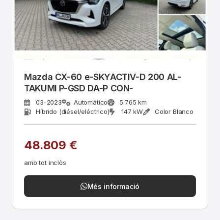
Mazda CX-60 e-SKYACTIV-D 200 AL-
TAKUMI P-GSD DA-P CON-
03-2023
Automático
5.765 km
Híbrido (diésel/eléctrico)
147 kW
Color Blanco
48.809 €
amb tot inclòs
Més informació