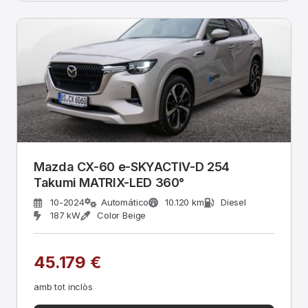
Mazda CX-60 e-SKYACTIV-D 254
Takumi MATRIX-LED 360°
10-2024
Automático
10.120 km
Diesel
187 kW
Color Beige
45.179 €
amb tot inclòs