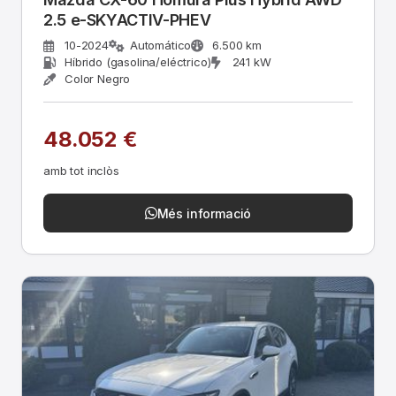
2.5 e-SKYACTIV-PHEV
10-2024
Automático
6.500 km
Híbrido (gasolina/eléctrico)
241 kW
Color Negro
48.052 €
amb tot inclòs
Més informació