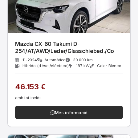
Mazda CX-60 Takumi D-
254/AT/AWD/Leder/Glasschiebed./Co
11-2024
Automático
30.000 km
Híbrido (diésel/eléctrico)
187 kW
Color Blanco
46.153 €
amb tot inclòs
Més informació