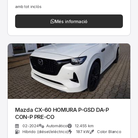
amb tot inclòs
Més informació
Mazda CX-60 HOMURA P-GSD DA-P
CON-P PRE-CO
02-2024
Automático
12.455 km
Híbrido (diésel/eléctrico)
187 kW
Color Blanco