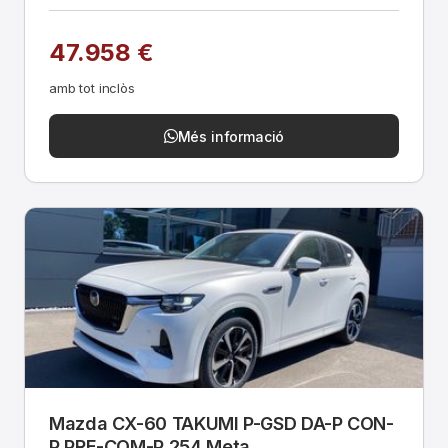
47.958 €
amb tot inclòs
Més informació
Mazda CX-60 TAKUMI P-GSD DA-P CON-
P PRE-COM-P 254 Meta