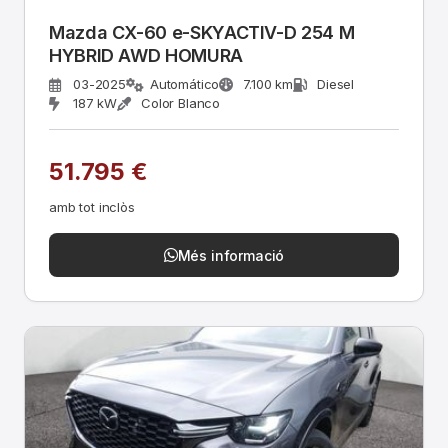
Mazda CX-60 e-SKYACTIV-D 254 M
HYBRID AWD HOMURA
03-2025
Automático
7.100 km
Diesel
187 kW
Color Blanco
51.795 €
amb tot inclòs
Més informació