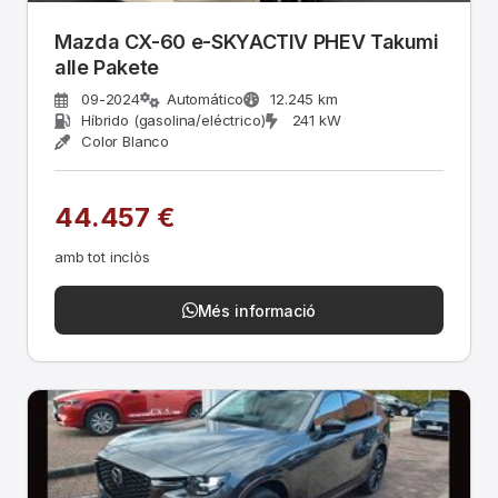
Mazda CX-60 e-SKYACTIV PHEV Takumi
alle Pakete
09-2024
Automático
12.245 km
Híbrido (gasolina/eléctrico)
241 kW
Color Blanco
44.457 €
amb tot inclòs
Més informació