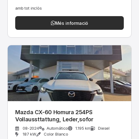
amb tot inclòs
Més informació
Mazda CX-60 Homura 254PS
Vollaussttattung, Leder,sofor
08-2024
Automático
1.195 km
Diesel
187 kW
Color Blanco