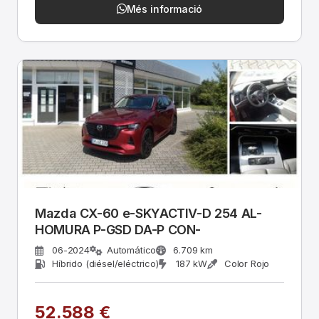
Més informació
Mazda CX-60 e-SKYACTIV-D 254 AL-
HOMURA P-GSD DA-P CON-
06-2024
Automático
6.709 km
Híbrido (diésel/eléctrico)
187 kW
Color Rojo
52.588 €