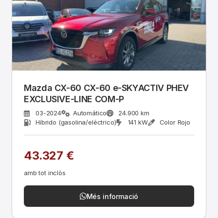
Mazda CX-60 CX-60 e-SKYACTIV PHEV
EXCLUSIVE-LINE COM-P
03-2024
Automático
24.900 km
Híbrido (gasolina/eléctrico)
141 kW
Color Rojo
43.327 €
amb tot inclòs
Més informació