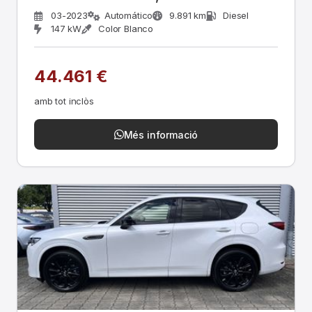
03-2023
Automático
9.891 km
Diesel
147 kW
Color Blanco
44.461 €
amb tot inclòs
Més informació