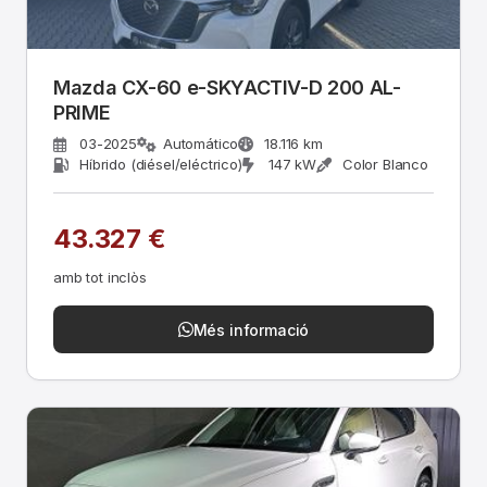
Mazda CX-60 e-SKYACTIV-D 200 AL-
PRIME
03-2025
Automático
18.116 km
Híbrido (diésel/eléctrico)
147 kW
Color Blanco
43.327 €
amb tot inclòs
Més informació