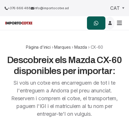
+376 666 488
info@importocotxe.ad
Pàgina d'inici
›
Marques
›
Mazda
› CX-60
Descobreix els Mazda CX-60
disponibles per importar:
Si vols un cotxe ens encarreguem de tot i te
l'entreguem a Andorra pel preu anunciat.
Reservem i comprem el cotxe, el transportem,
paguem l'IGI i el matriculem al tu nom per
entregar-te'l on vulguis.