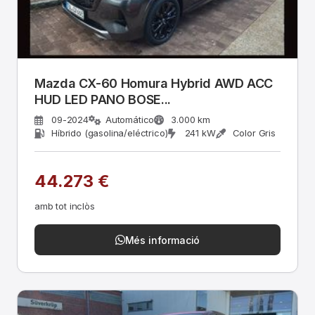
Mazda CX-60 Homura Hybrid AWD ACC
HUD LED PANO BOSE...
09-2024
Automático
3.000 km
Híbrido (gasolina/eléctrico)
241 kW
Color Gris
44.273 €
amb tot inclòs
Més informació