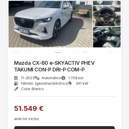
Mazda CX-60 e-SKYACTIV PHEV
TAKUMI CON-P DRI-P COM-P
11-2023
Automático
1.709 km
Híbrido (gasolina/eléctrico)
241 kW
Color Blanco
51.549 €
amb tot inclòs