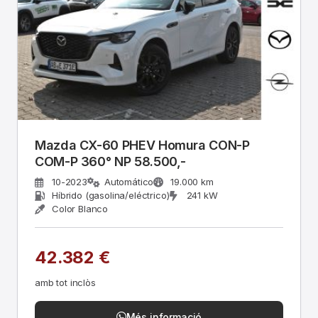
Mazda CX-60 PHEV Homura CON-P
COM-P 360° NP 58.500,-
10-2023
Automático
19.000 km
Híbrido (gasolina/eléctrico)
241 kW
Color Blanco
42.382 €
amb tot inclòs
Més informació