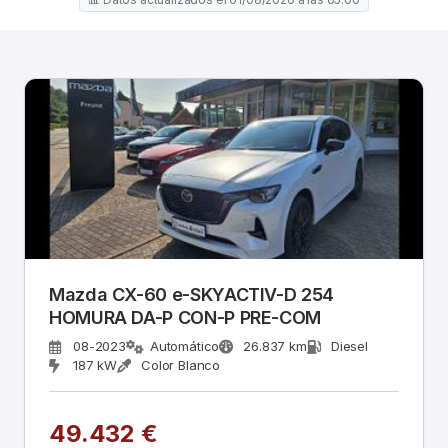
Mazda CX-60 e-SKYACTIV-D 254
HOMURA DA-P CON-P PRE-COM
08-2023
Automático
26.837 km
Diesel
187 kW
Color Blanco
49.432 €