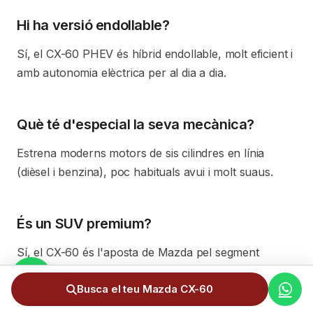
Hi ha versió endollable?
Sí, el CX-60 PHEV és híbrid endollable, molt eficient i
amb autonomia elèctrica per al dia a dia.
Què té d'especial la seva mecànica?
Estrena moderns motors de sis cilindres en línia
(dièsel i benzina), poc habituals avui i molt suaus.
És un SUV premium?
Sí, el CX-60 és l'aposta de Mazda pel segment
premium, amb qualitat, espai i mecàniques
Busca el teu Mazda CX-60
destacades.