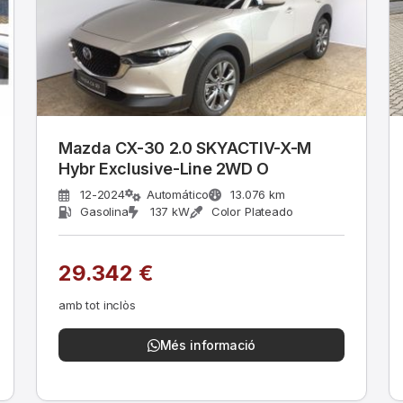
Mazda CX-30 2.0 SKYACTIV-X-M
Hybr Exclusive-Line 2WD O
12-2024
Automático
13.076 km
Gasolina
137 kW
Color Plateado
29.342 €
amb tot inclòs
Més informació