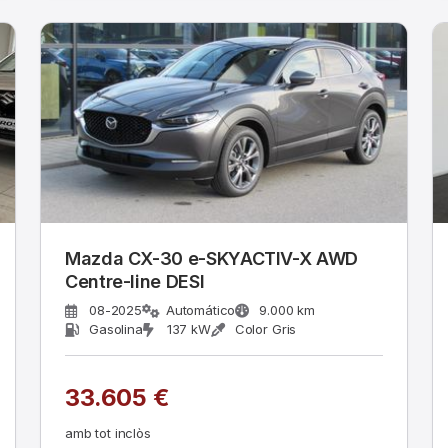
Mazda CX-30 e-SKYACTIV-X AWD
Centre-line DESI
08-2025
Automático
9.000 km
Gasolina
137 kW
Color Gris
33.605 €
amb tot inclòs