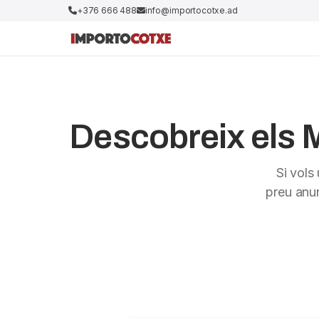
+376 666 488
info@importocotxe.ad
Descobreix els 
Si vols
preu anu