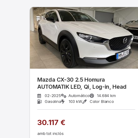
Mazda CX-30 2.5 Homura
AUTOMATIK LED, Qi, Log-in, Head
02-2025
Automático
14.684 km
Gasolina
103 kW
Color Blanco
30.117 €
amb tot inclòs