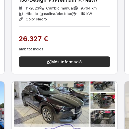
11-2023
Cambio manual
9.764 km
Híbrido (gasolina/eléctrico)
110 kW
Color Negro
26.327 €
amb tot inclòs
Més informació