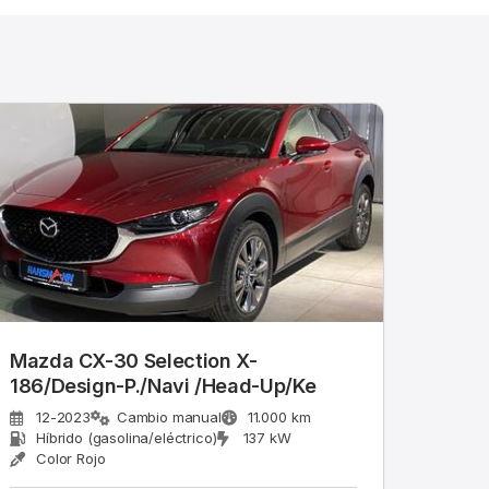
Mazda CX-30 Selection X-
186/Design-P./Navi /Head-Up/Ke
12-2023
Cambio manual
11.000 km
Híbrido (gasolina/eléctrico)
137 kW
Color Rojo