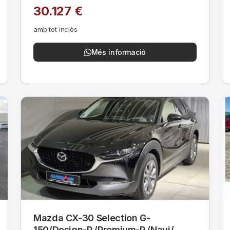
30.127 €
amb tot inclòs
Més informació
Mazda CX-30 Selection G-
150/Design-P./Premium-P./Navi/