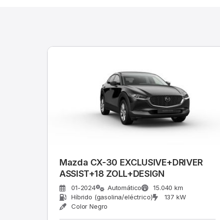
Mazda CX-30 EXCLUSIVE+DRIVER
ASSIST+18 ZOLL+DESIGN
01-2024
Automático
15.040 km
Híbrido (gasolina/eléctrico)
137 kW
Color Negro