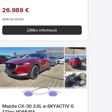
26.989 €
amb tot inclòs
Més informació
Mazda CX-30 2.0L e-SKYACTIV G
122ps HOMURA