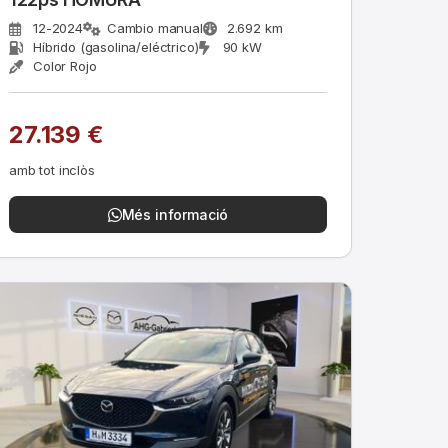
12-2024
Cambio manual
2.692 km
Híbrido (gasolina/eléctrico)
90 kW
Color Rojo
27.139 €
amb tot inclòs
Més informació