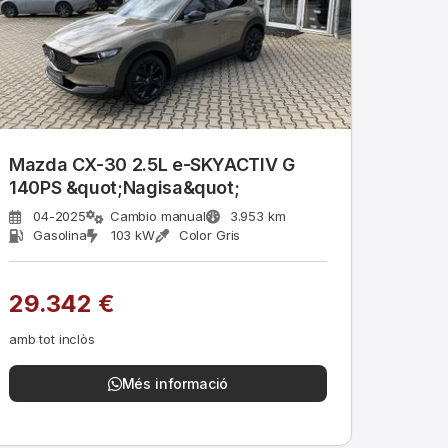
Mazda CX-30 2.5L e-SKYACTIV G
140PS &quot;Nagisa&quot;
04-2025
Cambio manual
3.953 km
Gasolina
103 kW
Color Gris
29.342 €
amb tot inclòs
Més informació