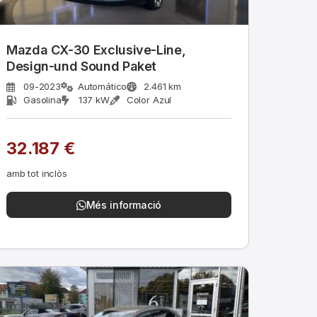
Mazda CX-30 Exclusive-Line,
Design-und Sound Paket
09-2023
Automático
2.461 km
Gasolina
137 kW
Color Azul
32.187 €
amb tot inclòs
Més informació