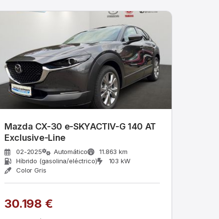
Mazda CX-30 e-SKYACTIV-G 140 AT
Exclusive-Line
02-2025
Automático
11.863 km
Híbrido (gasolina/eléctrico)
103 kW
Color Gris
30.198 €