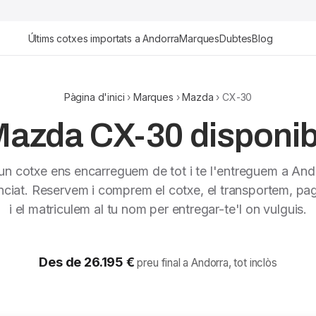
Últims cotxes importats a Andorra
Marques
Dubtes
Blog
Pàgina d'inici
›
Marques
›
Mazda
› CX-30
Mazda CX-30 disponibl
 un cotxe ens encarreguem de tot i te l'entreguem a And
nciat. Reservem i comprem el cotxe, el transportem, pag
i el matriculem al tu nom per entregar-te'l on vulguis.
Des de 26.195 €
preu final a Andorra, tot inclòs