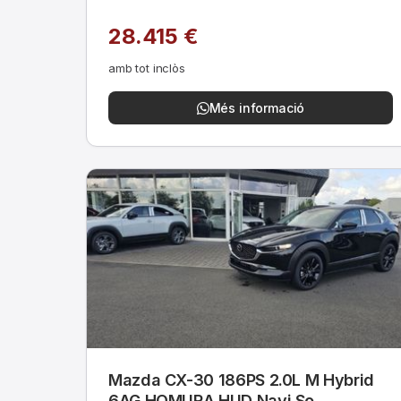
28.415 €
amb tot inclòs
Més informació
Mazda CX-30 186PS 2.0L M Hybrid
6AG HOMURA HUD Navi So