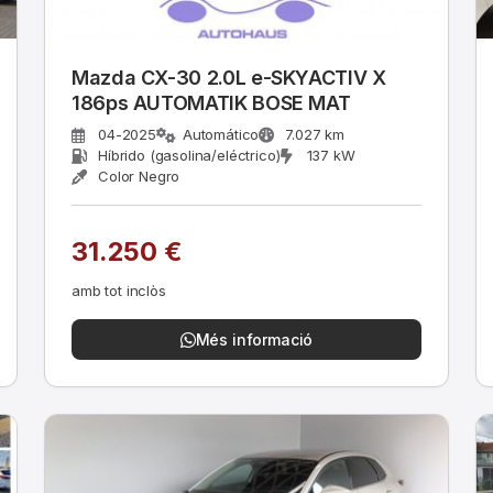
Mazda CX-30 2.0L e-SKYACTIV X
186ps AUTOMATIK BOSE MAT
04-2025
Automático
7.027 km
Híbrido (gasolina/eléctrico)
137 kW
Color Negro
31.250 €
amb tot inclòs
Més informació