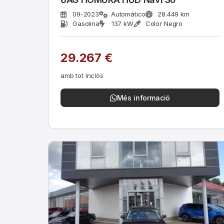
09-2023
Automático
28.449 km
Gasolina
137 kW
Color Negro
29.267 €
amb tot inclòs
Més informació