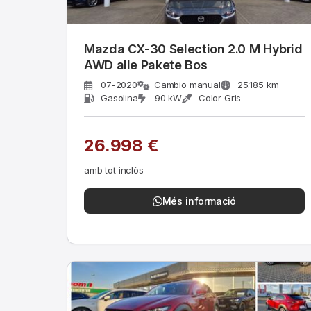
Mazda CX-30 Selection 2.0 M Hybrid
AWD alle Pakete Bos
07-2020
Cambio manual
25.185 km
Gasolina
90 kW
Color Gris
26.998 €
amb tot inclòs
Més informació