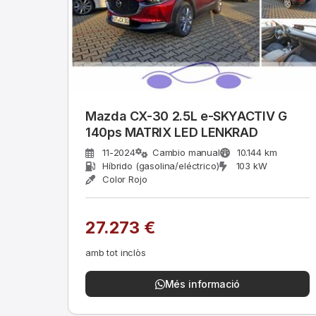
Mazda CX-30 2.5L e-SKYACTIV G
140ps MATRIX LED LENKRAD
11-2024
Cambio manual
10.144 km
Híbrido (gasolina/eléctrico)
103 kW
Color Rojo
27.273 €
amb tot inclòs
Més informació