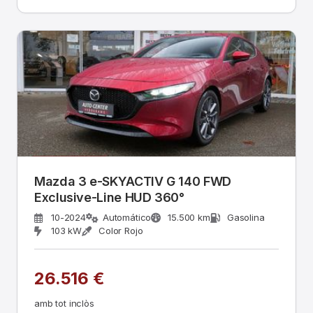
Mazda 3 e-SKYACTIV G 140 FWD
Exclusive-Line HUD 360°
10-2024
Automático
15.500 km
Gasolina
103 kW
Color Rojo
26.516 €
amb tot inclòs