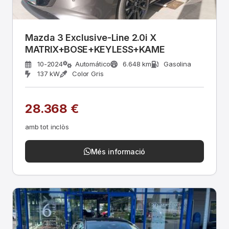
Mazda 3 Exclusive-Line 2.0i X
MATRIX+BOSE+KEYLESS+KAME
10-2024
Automático
6.648 km
Gasolina
137 kW
Color Gris
28.368 €
amb tot inclòs
Més informació