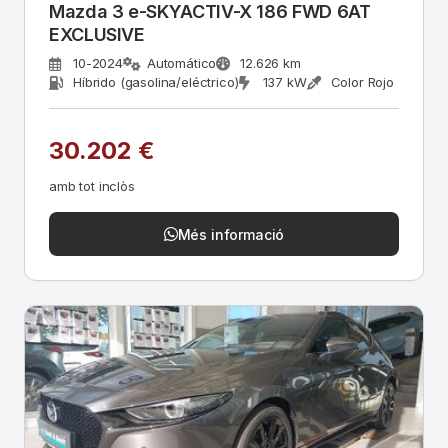
Mazda 3 e-SKYACTIV-X 186 FWD 6AT
EXCLUSIVE
10-2024
Automático
12.626 km
Híbrido (gasolina/eléctrico)
137 kW
Color Rojo
30.202 €
amb tot inclòs
Més informació