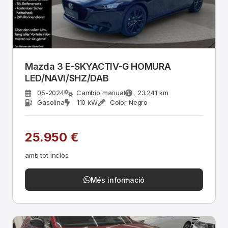
Mazda 3 E-SKYACTIV-G HOMURA
LED/NAVI/SHZ/DAB
05-2024
Cambio manual
23.241 km
Gasolina
110 kW
Color Negro
25.950 €
amb tot inclòs
Més informació