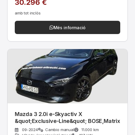
30.296 €
amb tot inclòs
Més informació
Mazda 3 2.0i e-Skyactiv X
&quot;Exclusive-Line&quot; BOSE,Matrix
09-2024
Cambio manual
11.000 km