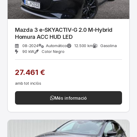
Mazda 3 e-SKYACTIV-G 2.0 M-Hybrid
Homura ACC HUD LED
08-2024
Automático
12.500 km
Gasolina
90 kW
Color Negro
27.461 €
amb tot inclòs
Més informació