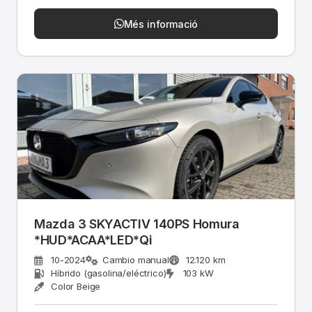
Més informació
Mazda 3 SKYACTIV 140PS Homura
*HUD*ACAA*LED*Qi
10-2024
Cambio manual
12.120 km
Híbrido (gasolina/eléctrico)
103 kW
Color Beige