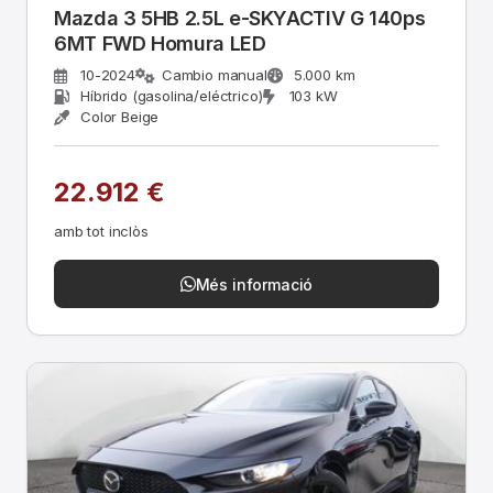
Mazda 3 5HB 2.5L e-SKYACTIV G 140ps
6MT FWD Homura LED
10-2024
Cambio manual
5.000 km
Híbrido (gasolina/eléctrico)
103 kW
Color Beige
22.912 €
amb tot inclòs
Més informació