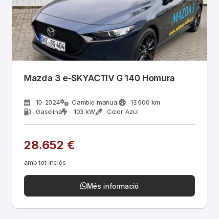
Mazda 3 e-SKYACTIV G 140 Homura
10-2024
Cambio manual
13.900 km
Gasolina
103 kW
Color Azul
28.652 €
amb tot inclòs
Més informació