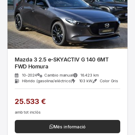
Mazda 3 2.5 e-SKYACTIV G 140 6MT
FWD Homura
10-2024
Cambio manual
16.423 km
Híbrido (gasolina/eléctrico)
103 kW
Color Gris
25.533 €
amb tot inclòs
Més informació