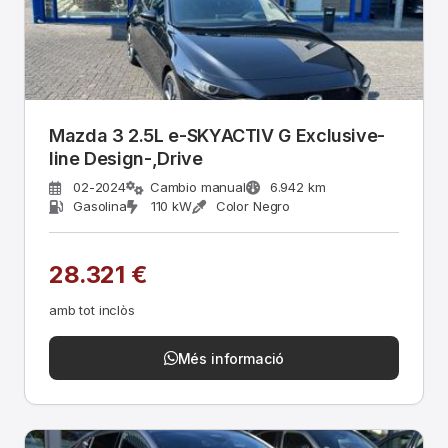
Mazda 3 2.5L e-SKYACTIV G Exclusive-
line Design-,Drive
02-2024
Cambio manual
6.942 km
Gasolina
110 kW
Color Negro
28.321 €
amb tot inclòs
Més informació