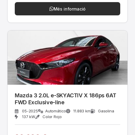
Més informació
Mazda 3 2.0L e-SKYACTIV X 186ps 6AT
FWD Exclusive-line
05-2025
Automático
11.883 km
Gasolina
137 kW
Color Rojo