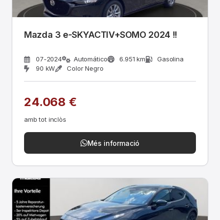
Mazda 3 e-SKYACTIV+SOMO 2024 !!
07-2024
Automático
6.951 km
Gasolina
90 kW
Color Negro
24.068 €
amb tot inclòs
Més informació