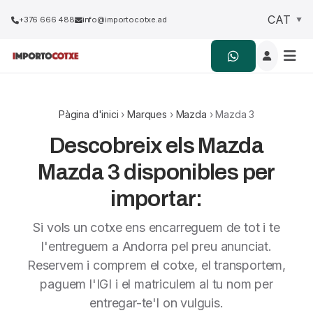
+376 666 488
info@importocotxe.ad
Pàgina d'inici
›
Marques
›
Mazda
› Mazda 3
Descobreix els Mazda
Mazda 3 disponibles per
importar:
Si vols un cotxe ens encarreguem de tot i te
l'entreguem a Andorra pel preu anunciat.
Reservem i comprem el cotxe, el transportem,
paguem l'IGI i el matriculem al tu nom per
entregar-te'l on vulguis.