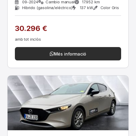
09-2024
Cambio manual
17.952 km
Híbrido (gasolina/eléctrico)
137 kW
Color Gris
30.296 €
amb tot inclòs
Més informació