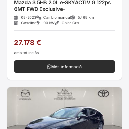
Mazda 3 5HB 2.0L e-SKYACTIV G 122ps
6MT FWD Exclusive-
09-2023
Cambio manual
5.469 km
Gasolina
90 kW
Color Gris
27.178 €
amb tot inclòs
Més informació