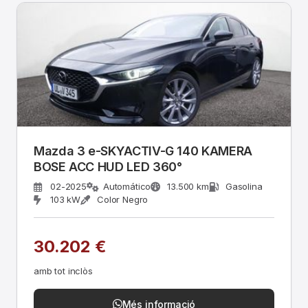
Mazda 3 e-SKYACTIV-G 140 KAMERA
BOSE ACC HUD LED 360°
02-2025
Automático
13.500 km
Gasolina
103 kW
Color Negro
30.202 €
amb tot inclòs
Més informació