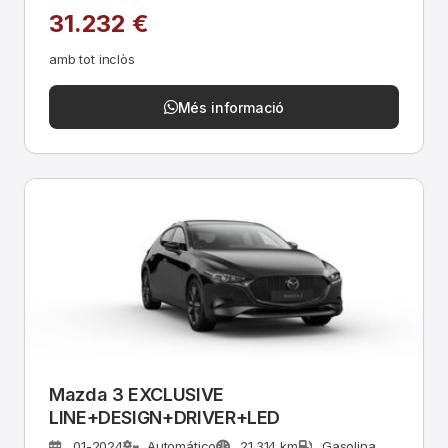
31.232 €
amb tot inclòs
Més informació
Mazda 3 EXCLUSIVE
LINE+DESIGN+DRIVER+LED
01-2024
Automático
21.314 km
Gasolina