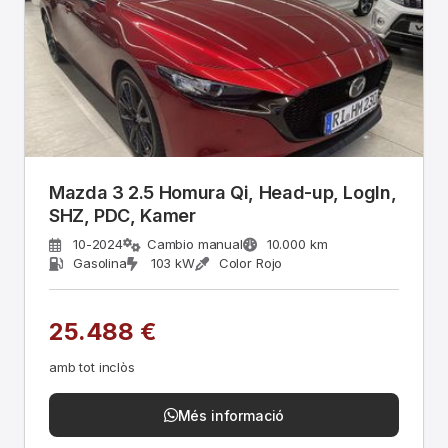
Mazda 3 2.5 Homura Qi, Head-up, LogIn,
SHZ, PDC, Kamer
10-2024
Cambio manual
10.000 km
Gasolina
103 kW
Color Rojo
25.488 €
amb tot inclòs
Més informació