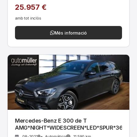
25.957 €
amb tot inclòs
Més informació
Mercedes-Benz E 300 de T
AMG*NIGHT*WIDESCREEN*LED*SPUR*360°
08-2021
Automático
11.590 km