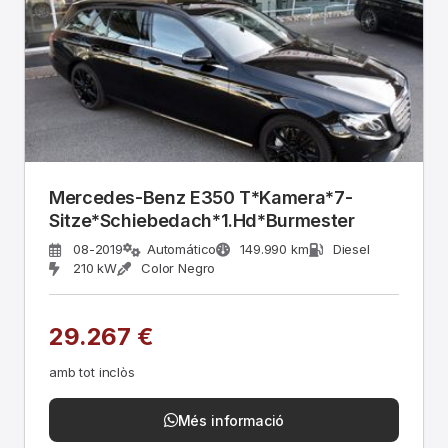
Mercedes-Benz E350 T*Kamera*7-
Sitze*Schiebedach*1.Hd*Burmester
08-2019
Automático
149.990 km
Diesel
210 kW
Color Negro
29.267 €
amb tot inclòs
Més informació