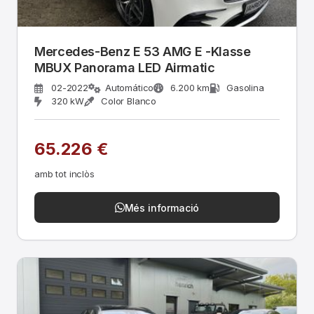
Mercedes-Benz E 53 AMG E -Klasse
MBUX Panorama LED Airmatic
02-2022
Automático
6.200 km
Gasolina
320 kW
Color Blanco
65.226 €
amb tot inclòs
Més informació