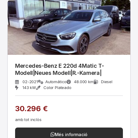
Mercedes-Benz E 220d 4Matic T-
Modell|Neues Modell|R.-Kamera|
02-2021
Automático
48.000 km
Diesel
143 kW
Color Plateado
30.296 €
amb tot inclòs
Més informació