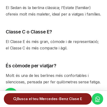
El Sedan és la berlina clàssica; l'Estate (familiar)
ofereix molt més maleter, ideal per a viatges i famílies.
Classe C o Classe E?
El Classe E és més gran, còmode i de representació;
el Classe C és més compacte i àgil.
És còmode per viatjar?
Molt: és una de les berlines més confortables i
silencioses, pensada per fer quilòmetres sense fatiga.
Busca el teu Mercedes-Benz Clase E
Hi ha versions molt esportives?