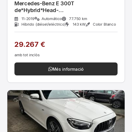
Mercedes-Benz E 300T
de*Hybrid*Head-
up*Panorama*Totwinkel*360°
11-2019
Automático
77.750 km
Híbrido (diésel/eléctrico)
143 kW
Color Blanco
29.267 €
amb tot inclòs
Més informació