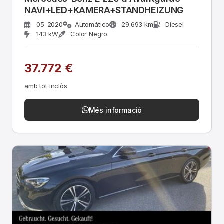
NAVI+LED+KAMERA+STANDHEIZUNG
05-2020
Automático
29.693 km
Diesel
143 kW
Color Negro
37.772 €
amb tot inclòs
Més informació