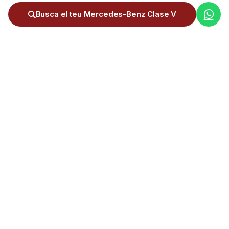
Busca el teu Mercedes-Benz Clase V
Servei complet d'importació de cotxes d'Alemanya a Andorra.
+300 importacions realitzades.
NAVEGACIÓN