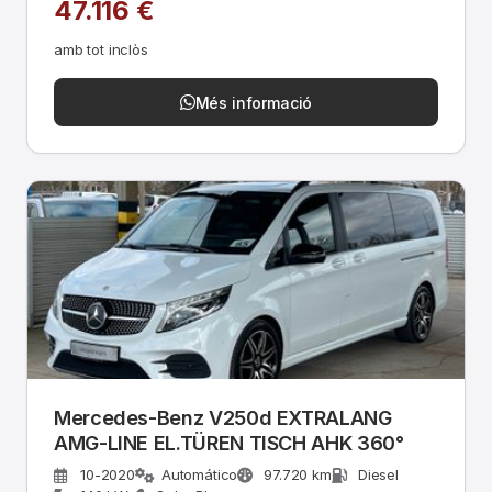
47.116 €
amb tot inclòs
Més informació
Mercedes-Benz V250d EXTRALANG
AMG-LINE EL.TÜREN TISCH AHK 360°
10-2020
Automático
97.720 km
Diesel