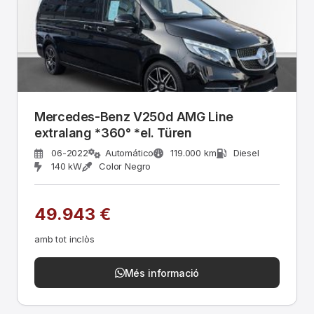
Mercedes-Benz V250d AMG Line
extralang *360° *el. Türen
06-2022
Automático
119.000 km
Diesel
140 kW
Color Negro
49.943 €
amb tot inclòs
Més informació