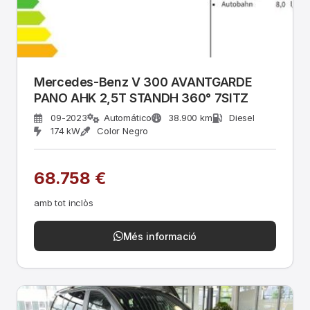
Mercedes-Benz V 300 AVANTGARDE
PANO AHK 2,5T STANDH 360° 7SITZ
09-2023
Automático
38.900 km
Diesel
174 kW
Color Negro
68.758 €
amb tot inclòs
Més informació