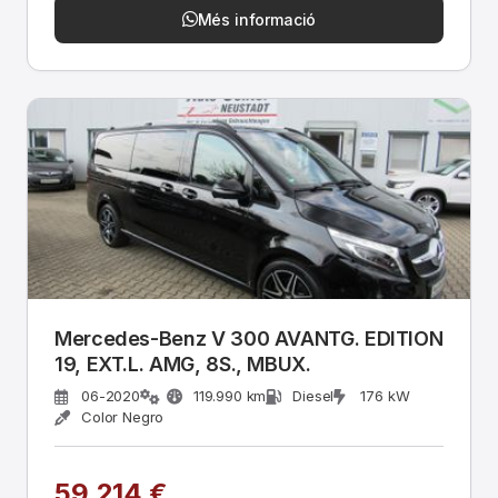
Més informació
Mercedes-Benz V 300 AVANTG. EDITION
19, EXT.L. AMG, 8S., MBUX.
06-2020
119.990 km
Diesel
176 kW
Color Negro
59.214 €