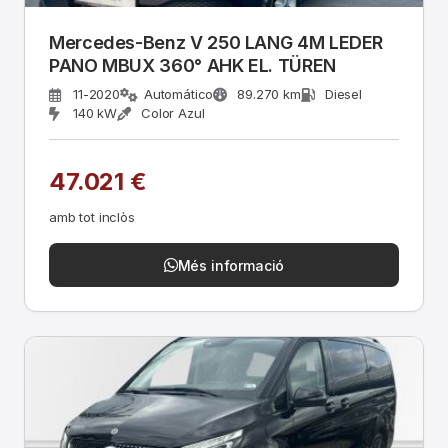
Mercedes-Benz V 250 LANG 4M LEDER
PANO MBUX 360° AHK EL. TÜREN
11-2020
Automático
89.270 km
Diesel
140 kW
Color Azul
47.021 €
amb tot inclòs
Més informació