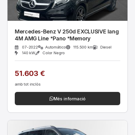
Mercedes-Benz V 250d EXCLUSIVE lang
4M AMG Line *Pano *Memory
07-2022
Automático
115.500 km
Diesel
140 kW
Color Negro
51.603 €
amb tot inclòs
Més informació