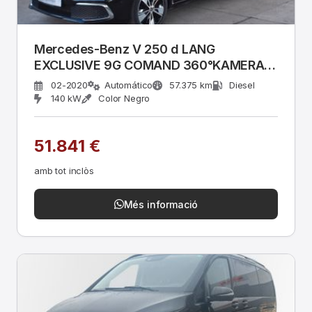
Mercedes-Benz V 250 d LANG
EXCLUSIVE 9G COMAND 360°KAMERA
PANO
02-2020
Automático
57.375 km
Diesel
140 kW
Color Negro
51.841 €
amb tot inclòs
Més informació