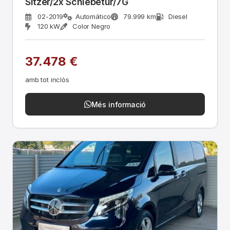
Sitzer/2x Schiebetür/7G
02-2019
Automático
79.999 km
Diesel
120 kW
Color Negro
37.478 €
amb tot inclòs
Més informació