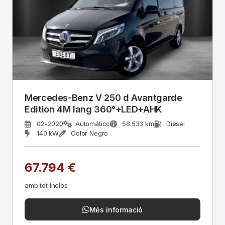
Mercedes-Benz V 250 d Avantgarde
Edition 4M lang 360°+LED+AHK
02-2020
Automático
58.533 km
Diesel
140 kW
Color Negro
67.794 €
amb tot inclòs
Més informació