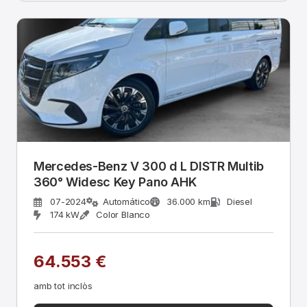
Mercedes-Benz V 300 d L DISTR Multib
360° Widesc Key Pano AHK
07-2024
Automático
36.000 km
Diesel
174 kW
Color Blanco
64.553 €
amb tot inclòs