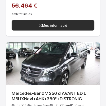
56.464 €
amb tot inclòs
Més informació
Mercedes-Benz V 250 d AVANT ED L
MBUXNavi+AHK+360­°+DISTRONIC
11-2021
Automático
21.370 km
Diesel