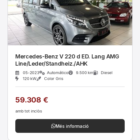
Mercedes-Benz V 220 d ED. Lang AMG
Line/Leder/Standheiz./AHK
05-2023
Automático
9.500 km
Diesel
120 kW
Color Gris
59.308 €
amb tot inclòs
Més informació