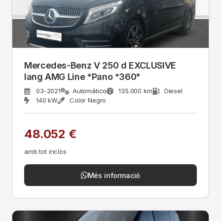
Mercedes-Benz V 250 d EXCLUSIVE
lang AMG Line *Pano *360°
03-2021
Automático
135.000 km
Diesel
140 kW
Color Negro
48.052 €
amb tot inclòs
Més informació