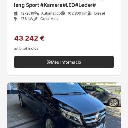
lang Sport #Kamera#LED#Leder#
12-2019
Automático
102.800 km
Diesel
176 kW
Color Azul
43.242 €
amb tot inclòs
Més informació