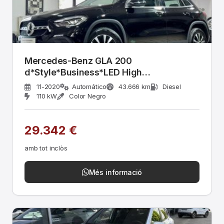
Mercedes-Benz GLA 200
d*Style*Business*LED High
Per.*Pano*DAB*
11-2020
Automático
43.666 km
Diesel
110 kW
Color Negro
29.342 €
amb tot inclòs
Més informació