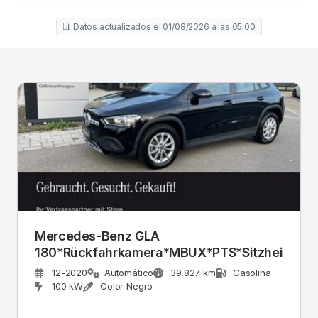
📊 Datos actualizados el 01/08/2026 a las 05:00
Mercedes-Benz GLA
180*Rückfahrkamera*MBUX*PTS*Sitzheizung
12-2020
Automático
39.827 km
Gasolina
100 kW
Color Negro