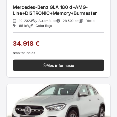
Mercedes-Benz GLA 180 d+AMG-
Line+DISTRONIC+Memory+Burmester
10-2023
Automático
28.500 km
Diesel
85 kW
Color Rojo
34.918 €
amb tot inclòs
Més informació