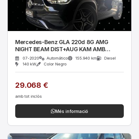
Mercedes-Benz GLA 220d 8G AMG
NIGHT BEAM DIST+AUG KAM AMB
MEMO
07-2020
Automático
155.940 km
Diesel
140 kW
Color Negro
29.068 €
amb tot inclòs
Més informació