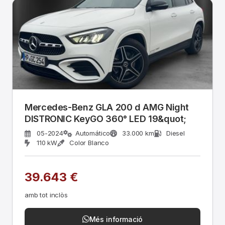
Mercedes-Benz GLA 200 d AMG Night
DISTRONIC KeyGO 360° LED 19&quot;
05-2024
Automático
33.000 km
Diesel
110 kW
Color Blanco
39.643 €
amb tot inclòs
Més informació