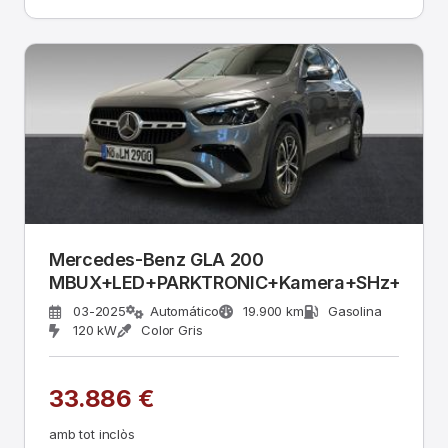
Mercedes-Benz GLA 200
MBUX+LED+PARKTRONIC+Kamera+SHz+AHK
03-2025
Automático
19.900 km
Gasolina
120 kW
Color Gris
33.886 €
amb tot inclòs