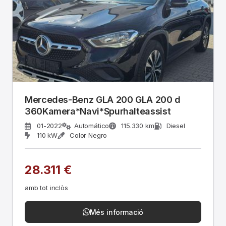
Mercedes-Benz GLA 200 GLA 200 d
360Kamera*Navi*Spurhalteassist
01-2022
Automático
115.330 km
Diesel
110 kW
Color Negro
28.311 €
amb tot inclòs
Més informació