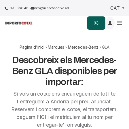
+376 666 488
info@importocotxe.ad
Pàgina d'inici
›
Marques
›
Mercedes-Benz
› GLA
Descobreix els Mercedes-
Benz GLA disponibles per
importar:
Si vols un cotxe ens encarreguem de tot i te
l'entreguem a Andorra pel preu anunciat.
Reservem i comprem el cotxe, el transportem,
paguem l'IGI i el matriculem al tu nom per
entregar-te'l on vulguis.