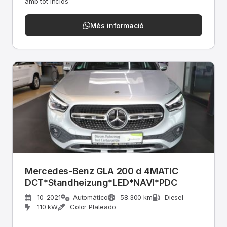
amb tot inclòs
Més informació
Mercedes-Benz GLA 200 d 4MATIC
DCT*Standheizung*LED*NAVI*PDC
10-2021
Automático
58.300 km
Diesel
110 kW
Color Plateado