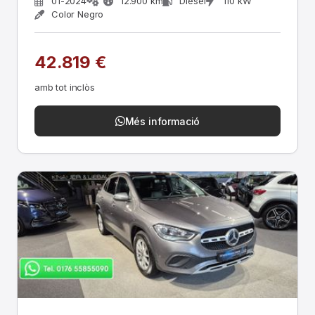
01-2024
12.900 km
Diesel
110 kW
Color Negro
42.819 €
amb tot inclòs
Més informació