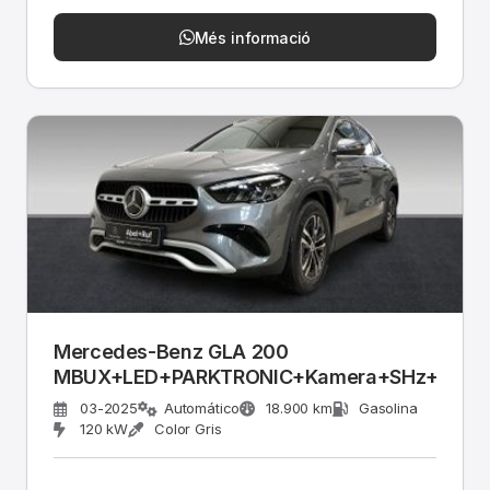
Més informació
Mercedes-Benz GLA 200
MBUX+LED+PARKTRONIC+Kamera+SHz+AHK
03-2025
Automático
18.900 km
Gasolina
120 kW
Color Gris