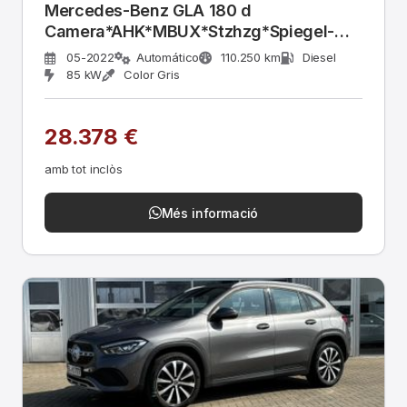
Mercedes-Benz GLA 180 d
Camera*AHK*MBUX*Stzhzg*Spiegel-
Paket
05-2022
Automático
110.250 km
Diesel
85 kW
Color Gris
28.378 €
amb tot inclòs
Més informació