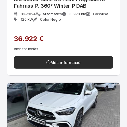
Fahrass-P. 360° Winter-P DAB
03-2024
Automático
13.970 km
Gasolina
120 kW
Color Negro
36.922 €
amb tot inclòs
Més informació