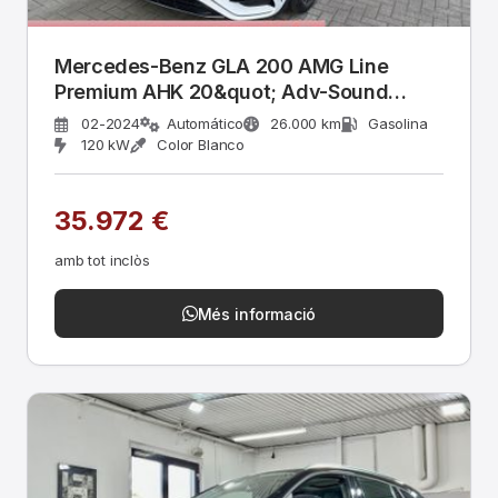
Mercedes-Benz GLA 200 AMG Line
Premium AHK 20&quot; Adv-Sound
Temp
02-2024
Automático
26.000 km
Gasolina
120 kW
Color Blanco
35.972 €
amb tot inclòs
Més informació