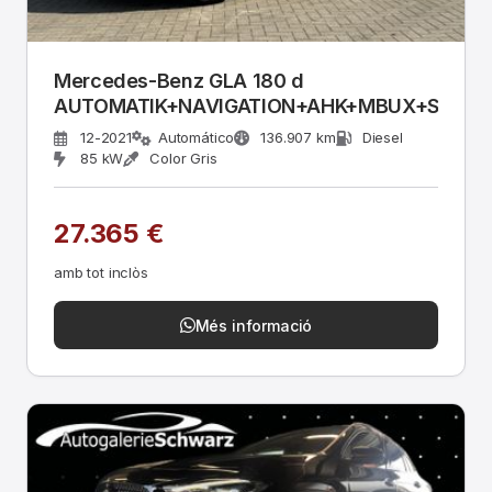
Mercedes-Benz GLA 180 d
AUTOMATIK+NAVIGATION+AHK+MBUX+SHZ+L
12-2021
Automático
136.907 km
Diesel
85 kW
Color Gris
27.365 €
amb tot inclòs
Més informació