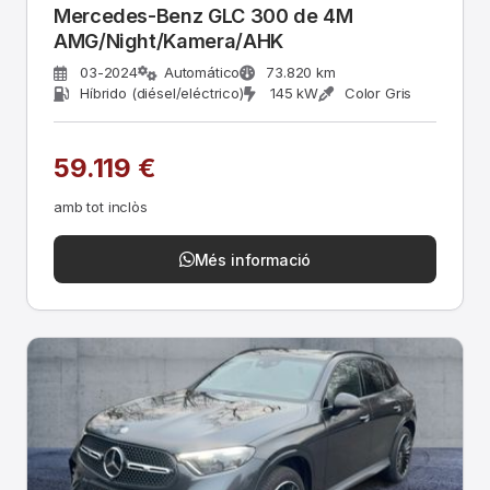
Mercedes-Benz GLC 300 de 4M
AMG/Night/Kamera/AHK
03-2024
Automático
73.820 km
Híbrido (diésel/eléctrico)
145 kW
Color Gris
59.119 €
amb tot inclòs
Més informació