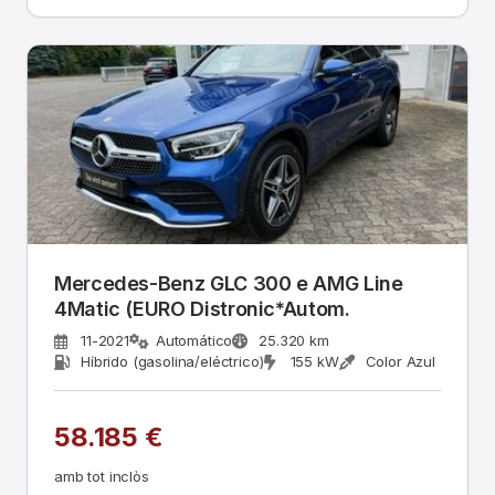
Mercedes-Benz GLC 300 e AMG Line
4Matic (EURO Distronic*Autom.
11-2021
Automático
25.320 km
Híbrido (gasolina/eléctrico)
155 kW
Color Azul
58.185 €
amb tot inclòs