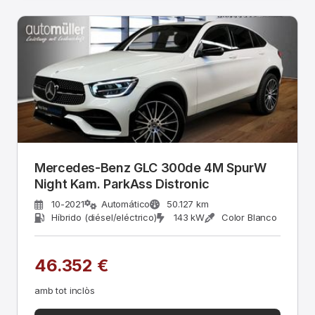
Mercedes-Benz GLC 300de 4M SpurW
Night Kam. ParkAss Distronic
10-2021
Automático
50.127 km
Híbrido (diésel/eléctrico)
143 kW
Color Blanco
46.352 €
amb tot inclòs