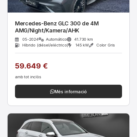
Mercedes-Benz GLC 300 de 4M
AMG/Night/Kamera/AHK
05-2024
Automático
41.730 km
Híbrido (diésel/eléctrico)
145 kW
Color Gris
59.649 €
amb tot inclòs
Més informació