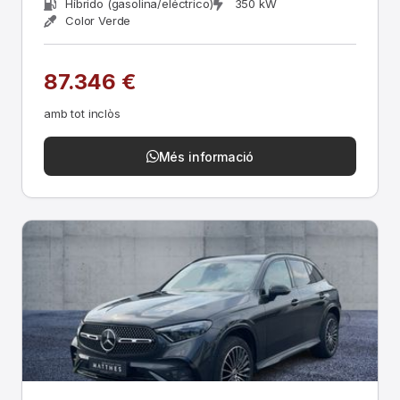
Híbrido (gasolina/eléctrico)
350 kW
Color Verde
87.346 €
amb tot inclòs
Més informació