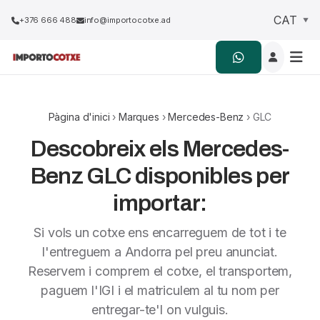
+376 666 488
info@importocotxe.ad
Pàgina d'inici
›
Marques
›
Mercedes-Benz
› GLC
Descobreix els Mercedes-
Benz GLC disponibles per
importar:
Si vols un cotxe ens encarreguem de tot i te
l'entreguem a Andorra pel preu anunciat.
Reservem i comprem el cotxe, el transportem,
paguem l'IGI i el matriculem al tu nom per
entregar-te'l on vulguis.