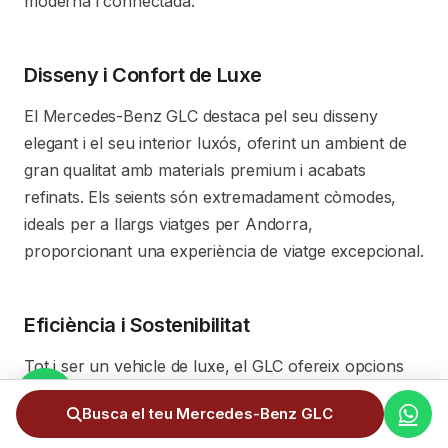
moderna i connectada.
Disseny i Confort de Luxe
El Mercedes-Benz GLC destaca pel seu disseny
elegant i el seu interior luxós, oferint un ambient de
gran qualitat amb materials premium i acabats
refinats. Els seients són extremadament còmodes,
ideals per a llargs viatges per Andorra,
proporcionant una experiència de viatge excepcional.
Eficiència i Sostenibilitat
Tot i ser un vehicle de luxe, el GLC ofereix opcions
de motorització eficients, incloent-hi versions híbrides
Busca el teu Mercedes-Benz GLC
endollables que redueixen el consum de combustible
i les emissions de CO2. Això és especialment