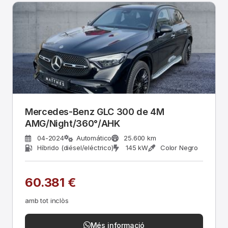
Mercedes-Benz GLC 300 de 4M
AMG/Night/360°/AHK
04-2024
Automático
25.600 km
Híbrido (diésel/eléctrico)
145 kW
Color Negro
60.381 €
amb tot inclòs
Més informació