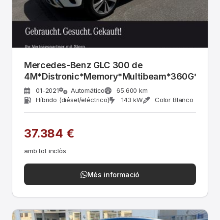
Mercedes-Benz GLC 300 de
4M*Distronic*Memory*Multibeam*360G*
01-2021
Automático
65.600 km
Híbrido (diésel/eléctrico)
143 kW
Color Blanco
37.384 €
amb tot inclòs
Més informació