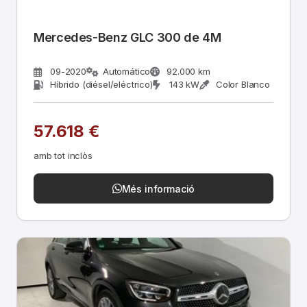
Mercedes-Benz GLC 300 de 4M
09-2020
Automático
92.000 km
Híbrido (diésel/eléctrico)
143 kW
Color Blanco
57.618 €
amb tot inclòs
Més informació