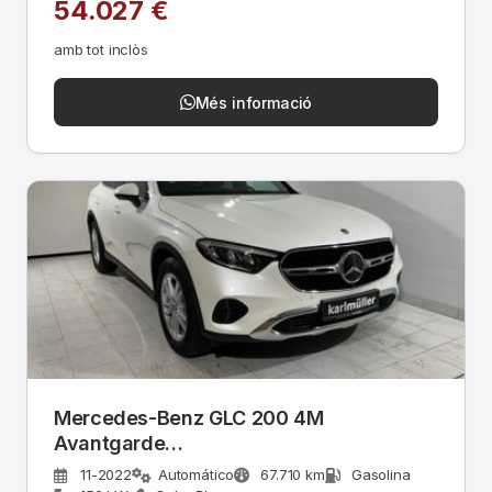
54.027 €
amb tot inclòs
Més informació
Mercedes-Benz GLC 200 4M
Avantgarde
Pano+Memory+AHK+Ambiente
11-2022
Automático
67.710 km
Gasolina