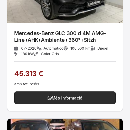
Mercedes-Benz GLC 300 d 4M AMG-
Line+AHK+Ambiente+360°+Sitzh
07-2020
Automático
106.500 km
Diesel
180 kW
Color Gris
45.313 €
amb tot inclòs
Més informació