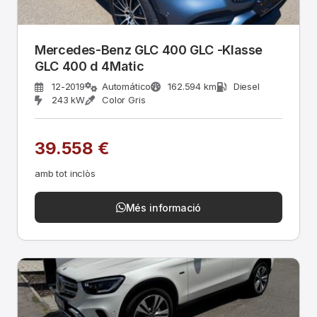
Mercedes-Benz GLC 400 GLC -Klasse
GLC 400 d 4Matic
12-2019
Automático
162.594 km
Diesel
243 kW
Color Gris
39.558 €
amb tot inclòs
Més informació