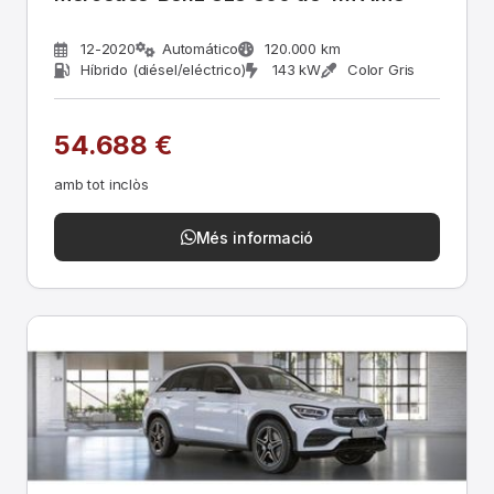
12-2020
Automático
120.000 km
Híbrido (diésel/eléctrico)
143 kW
Color Gris
54.688 €
amb tot inclòs
Més informació