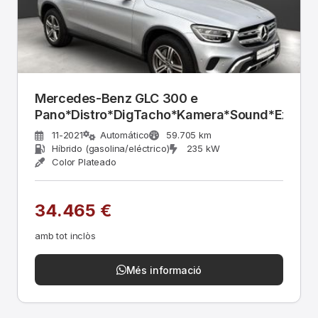
Mercedes-Benz GLC 300 e
Pano*Distro*DigTacho*Kamera*Sound*Excl
11-2021
Automático
59.705 km
Híbrido (gasolina/eléctrico)
235 kW
Color Plateado
34.465 €
amb tot inclòs
Més informació